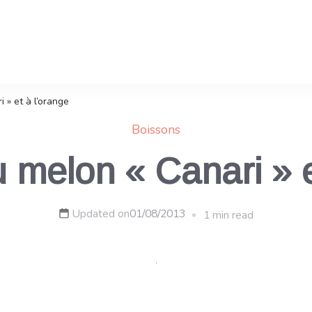
 » et à l’orange
Boissons
 melon « Canari » e
Updated on
01/08/2013
1 min read