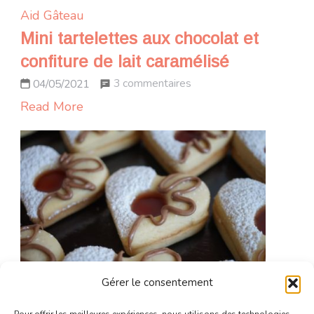
Aid
Gâteau
Mini tartelettes aux chocolat et
confiture de lait caramélisé
sur
3 commentaires
04/05/2021
Mini
Read More
tartelettes
aux
chocolat
et
confiture
de
lait
caramélisé
Gérer le consentement