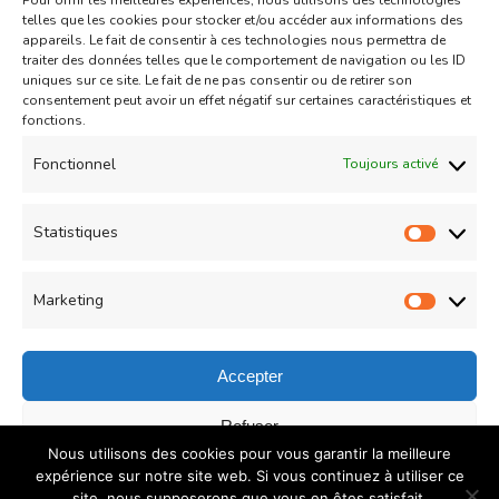
Pour offrir les meilleures expériences, nous utilisons des technologies
Aid
Gâteau
telles que les cookies pour stocker et/ou accéder aux informations des
appareils. Le fait de consentir à ces technologies nous permettra de
Coeurs Sablés très fondants
traiter des données telles que le comportement de navigation ou les ID
uniques sur ce site. Le fait de ne pas consentir ou de retirer son
fourrés à la confiture de fraise
consentement peut avoir un effet négatif sur certaines caractéristiques et
sur
fonctions.
Un commentaire
04/05/2021
Coeurs
Read More
Fonctionnel
Toujours activé
Sablés
très
Statistiques
Statist
Load More
fondants
fourrés
Marketing
Market
à
la
Accepter
confiture
© Copyright 2026
COUZINA.fr : Cuisine du Monde
. All
Refuser
de
Nous utilisons des cookies pour vous garantir la meilleure
Rights Reserved.
Recipe Quest | Developed By
WP
fraise
Enregistrer les préférences
expérience sur notre site web. Si vous continuez à utiliser ce
Delicious
. Powered by
WordPress
.
Politique de
site, nous supposerons que vous en êtes satisfait.