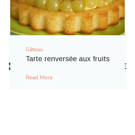
Gâteau
 fruits
‹
›
Gaufres comme à la fête for
Read More