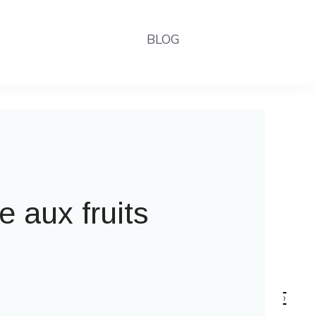
BLOG
la fête foraine
›