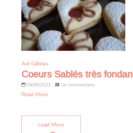
et
confiture
de
lait
caramélisé
Aid
Gâteau
Coeurs Sablés très fondants
sur
Un commentaire
04/05/2021
Coeurs
Read More
Sablés
très
fondants
Load More
fourrés