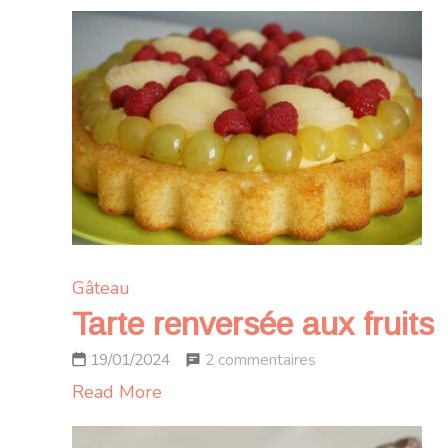
Gâteau
Tarte renversée aux fruits
sur
2 commentaires
19/01/2024
Tarte
Read More
renversée