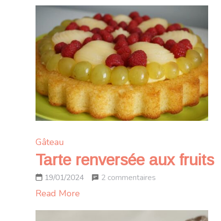
Gâteau
Tarte renversée aux fruits
sur
2 commentaires
19/01/2024
Tarte
Read More
renversée