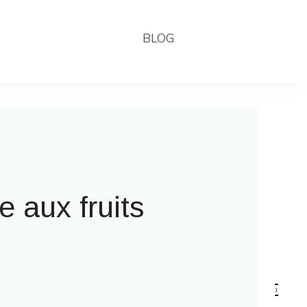
BLOG
la fête foraine
›