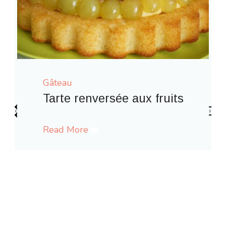
Gâteau
uits
‹
›
Gaufres comme à la fête forai
Read More