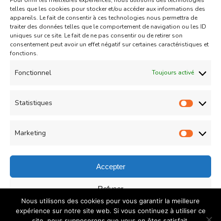
Pour offrir les meilleures expériences, nous utilisons des technologies
Aid
Gâteau
telles que les cookies pour stocker et/ou accéder aux informations des
appareils. Le fait de consentir à ces technologies nous permettra de
Coeurs Sablés très fondants
traiter des données telles que le comportement de navigation ou les ID
uniques sur ce site. Le fait de ne pas consentir ou de retirer son
fourrés à la confiture de fraise
consentement peut avoir un effet négatif sur certaines caractéristiques et
sur
fonctions.
Un commentaire
04/05/2021
Coeurs
Read More
Fonctionnel
Toujours activé
Sablés
très
Statistiques
Statist
Load More
fondants
fourrés
Marketing
Market
à
la
Accepter
confiture
© Copyright 2026
COUZINA.fr : Cuisine du Monde
. All
Refuser
de
Nous utilisons des cookies pour vous garantir la meilleure
Rights Reserved.
Recipe Quest | Developed By
WP
fraise
Enregistrer les préférences
expérience sur notre site web. Si vous continuez à utiliser ce
Delicious
. Powered by
WordPress
.
Politique de
site, nous supposerons que vous en êtes satisfait.