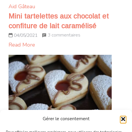
Aid
Gâteau
Mini tartelettes aux chocolat et
confiture de lait caramélisé
sur
3 commentaires
04/05/2021
Mini
Read More
tartelettes
aux
chocolat
et
confiture
de
lait
caramélisé
Gérer le consentement