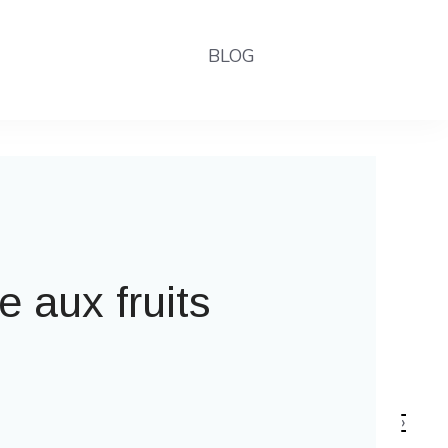
BLOG
me à la fête foraine
›