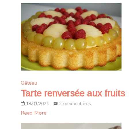
Gâteau
Tarte renversée aux fruits
sur
2 commentaires
19/01/2024
Tarte
Read More
renversée