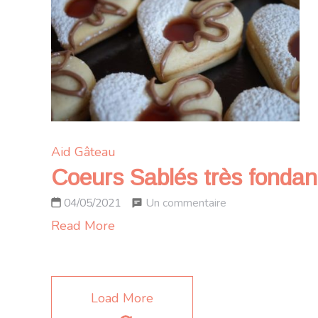
et
confiture
de
lait
caramélisé
Aid
Gâteau
Coeurs Sablés très fondants
sur
Un commentaire
04/05/2021
Coeurs
Read More
Sablés
très
fondants
Load More
fourrés