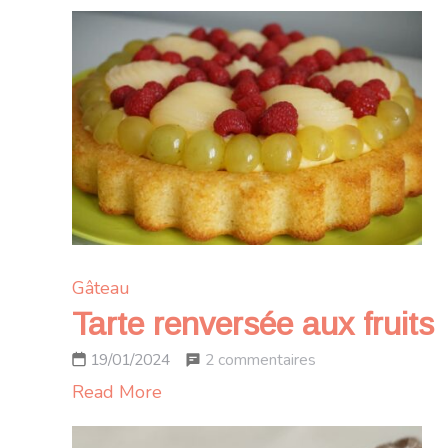
Gâteau
Tarte renversée aux fruits
sur
2 commentaires
19/01/2024
Tarte
Read More
renversée