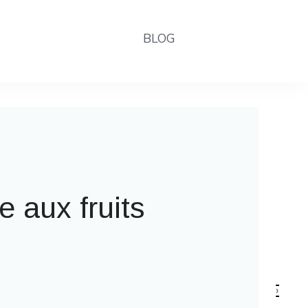
BLOG
 la fête foraine
›