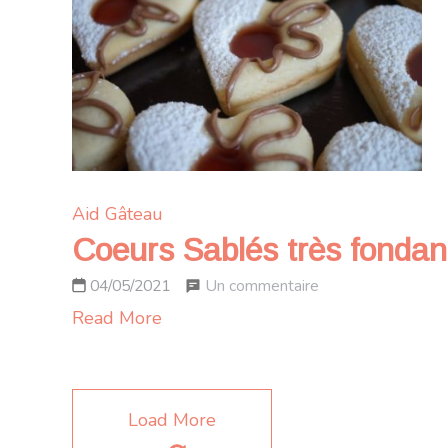
et
confiture
de
lait
caramélisé
Aid
Gâteau
Coeurs Sablés très fondants
sur
Un commentaire
04/05/2021
Coeurs
Read More
Sablés
très
fondants
Load More
fourrés