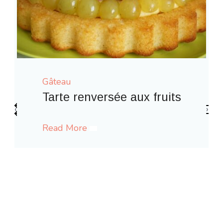
Gâteau
its
‹
›
Gaufres comme à la fête forain
Read More