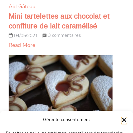
Aid
Gâteau
Mini tartelettes aux chocolat et
confiture de lait caramélisé
sur
3 commentaires
04/05/2021
Mini
Read More
tartelettes
aux
chocolat
et
confiture
de
lait
caramélisé
Gérer le consentement