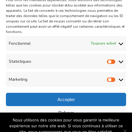
Pour offrir les meilleures expériences, nous utilisons des technologies
Aid
Gâteau
telles que les cookies pour stocker et/ou accéder aux informations des
appareils. Le fait de consentir à ces technologies nous permettra de
Coeurs Sablés très fondants
traiter des données telles que le comportement de navigation ou les ID
uniques sur ce site. Le fait de ne pas consentir ou de retirer son
fourrés à la confiture de fraise
consentement peut avoir un effet négatif sur certaines caractéristiques et
sur
fonctions.
Un commentaire
04/05/2021
Coeurs
Read More
Fonctionnel
Toujours activé
Sablés
très
Statistiques
Statist
Load More
fondants
fourrés
Marketing
Market
à
la
Accepter
confiture
© Copyright 2026
COUZINA.fr : Cuisine du Monde
. All
Refuser
de
Nous utilisons des cookies pour vous garantir la meilleure
Rights Reserved.
Recipe Quest | Developed By
WP
fraise
Enregistrer les préférences
expérience sur notre site web. Si vous continuez à utiliser ce
Delicious
. Powered by
WordPress
.
Politique de
site, nous supposerons que vous en êtes satisfait.