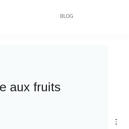
BLOG
la fête foraine
›