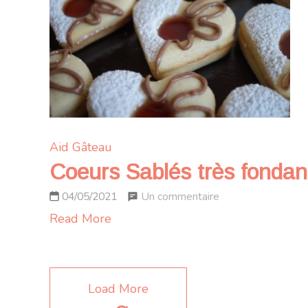
et
confiture
de
lait
caramélisé
Aid
Gâteau
Coeurs Sablés très fondants
sur
Un commentaire
04/05/2021
Coeurs
Read More
Sablés
très
fondants
Load More
fourrés