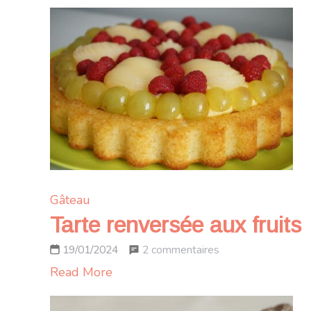
Gâteau
Tarte renversée aux fruits
sur
2 commentaires
19/01/2024
Tarte
Read More
renversée