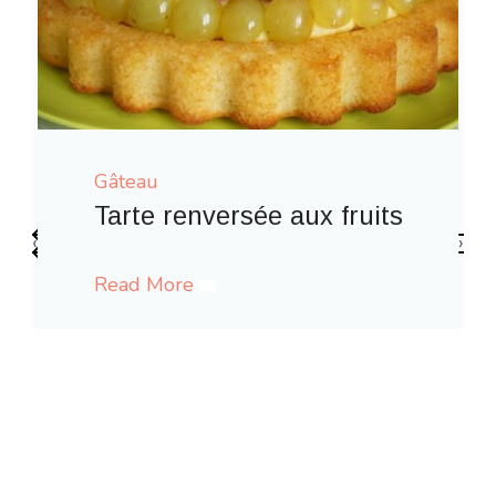
Gâteau
ersée aux fruits
‹
›
Gaufres comme à l
Read More