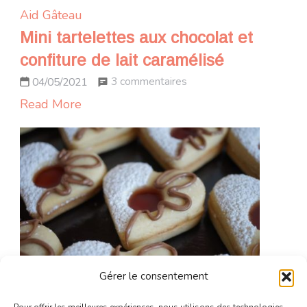
Aid
Gâteau
Mini tartelettes aux chocolat et
confiture de lait caramélisé
sur
3 commentaires
04/05/2021
Mini
Read More
tartelettes
aux
chocolat
et
confiture
de
lait
caramélisé
Gérer le consentement