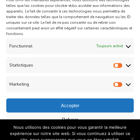
Pour offrir les meilleures expériences, nous utilisons des technologies
Aid
Gâteau
telles que les cookies pour stocker et/ou accéder aux informations des
appareils. Le fait de consentir à ces technologies nous permettra de
Coeurs Sablés très fondants
traiter des données telles que le comportement de navigation ou les ID
uniques sur ce site. Le fait de ne pas consentir ou de retirer son
fourrés à la confiture de fraise
consentement peut avoir un effet négatif sur certaines caractéristiques et
sur
fonctions.
Un commentaire
04/05/2021
Coeurs
Read More
Fonctionnel
Toujours activé
Sablés
très
Statistiques
Statist
Load More
fondants
fourrés
Marketing
Market
à
la
Accepter
confiture
© Copyright 2026
COUZINA.fr : Cuisine du Monde
. All
Refuser
de
Nous utilisons des cookies pour vous garantir la meilleure
Rights Reserved.
Recipe Quest | Developed By
WP
fraise
Enregistrer les préférences
expérience sur notre site web. Si vous continuez à utiliser ce
Delicious
. Powered by
WordPress
.
Politique de
site, nous supposerons que vous en êtes satisfait.