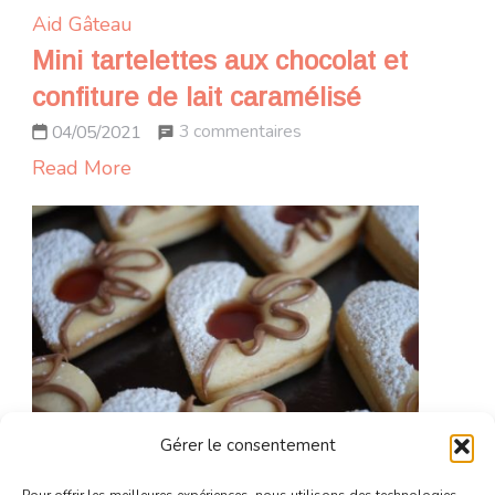
Aid
Gâteau
Mini tartelettes aux chocolat et
confiture de lait caramélisé
sur
3 commentaires
04/05/2021
Mini
Read More
tartelettes
aux
chocolat
et
confiture
de
lait
caramélisé
Gérer le consentement