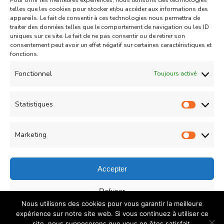
Pour offrir les meilleures expériences, nous utilisons des technologies
Aid
Gâteau
telles que les cookies pour stocker et/ou accéder aux informations des
appareils. Le fait de consentir à ces technologies nous permettra de
Coeurs Sablés très fondants
traiter des données telles que le comportement de navigation ou les ID
uniques sur ce site. Le fait de ne pas consentir ou de retirer son
fourrés à la confiture de fraise
consentement peut avoir un effet négatif sur certaines caractéristiques et
sur
fonctions.
Un commentaire
04/05/2021
Coeurs
Read More
Fonctionnel
Toujours activé
Sablés
très
Statistiques
Statist
Load More
fondants
fourrés
Marketing
Market
à
la
Accepter
confiture
© Copyright 2026
COUZINA.fr : Cuisine du Monde
. All
Refuser
de
Nous utilisons des cookies pour vous garantir la meilleure
Rights Reserved.
Recipe Quest | Developed By
WP
fraise
Enregistrer les préférences
expérience sur notre site web. Si vous continuez à utiliser ce
Delicious
. Powered by
WordPress
.
Politique de
site, nous supposerons que vous en êtes satisfait.