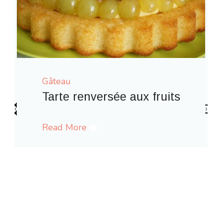
Gâteau
ersée aux fruits
‹
›
Gaufres comme à l
Read More