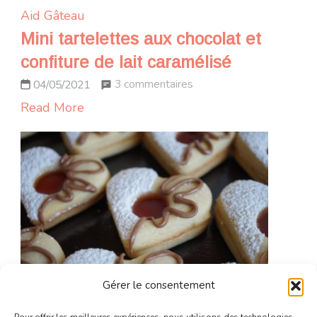
Aid
Gâteau
Mini tartelettes aux chocolat et
confiture de lait caramélisé
sur
3 commentaires
04/05/2021
Mini
Read More
tartelettes
aux
chocolat
et
confiture
de
lait
caramélisé
Gérer le consentement