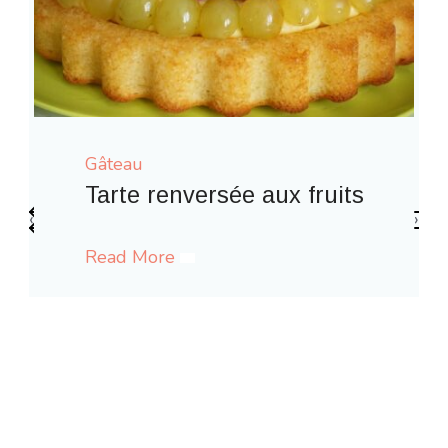
Gâteau
fruits
‹
›
Gaufres comme à la fête for
Read More