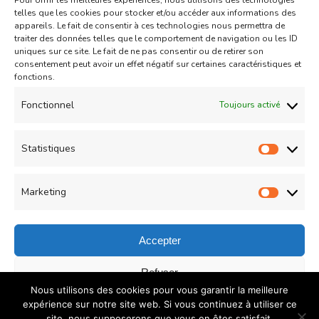
Pour offrir les meilleures expériences, nous utilisons des technologies
Aid
Gâteau
telles que les cookies pour stocker et/ou accéder aux informations des
appareils. Le fait de consentir à ces technologies nous permettra de
Coeurs Sablés très fondants
traiter des données telles que le comportement de navigation ou les ID
uniques sur ce site. Le fait de ne pas consentir ou de retirer son
fourrés à la confiture de fraise
consentement peut avoir un effet négatif sur certaines caractéristiques et
sur
fonctions.
Un commentaire
04/05/2021
Coeurs
Read More
Fonctionnel
Toujours activé
Sablés
très
Statistiques
Statist
Load More
fondants
fourrés
Marketing
Market
à
la
Accepter
confiture
© Copyright 2026
COUZINA.fr : Cuisine du Monde
. All
Refuser
de
Nous utilisons des cookies pour vous garantir la meilleure
Rights Reserved.
Recipe Quest | Developed By
WP
fraise
Enregistrer les préférences
expérience sur notre site web. Si vous continuez à utiliser ce
Delicious
. Powered by
WordPress
.
Politique de
site, nous supposerons que vous en êtes satisfait.