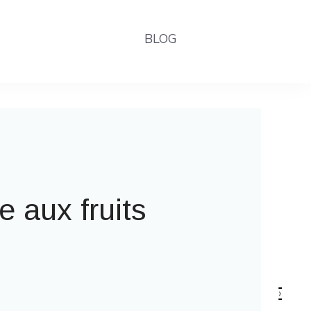
BLOG
 la fête foraine
›