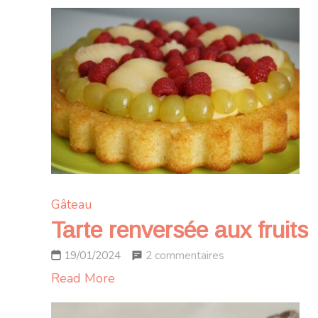
Gâteau
Tarte renversée aux fruits
sur
2 commentaires
19/01/2024
Tarte
Read More
renversée