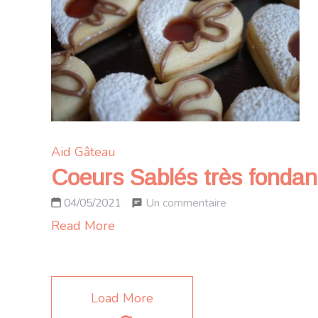
et
confiture
de
lait
caramélisé
Aid
Gâteau
Coeurs Sablés très fondants
sur
Un commentaire
04/05/2021
Coeurs
Read More
Sablés
très
fondants
Load More
fourrés