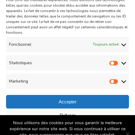
Pour offrir les meilleures expériences, nous utilisons des technologies
Aid
Gâteau
telles que les cookies pour stocker et/ou accéder aux informations des
appareils. Le fait de consentir à ces technologies nous permettra de
Coeurs Sablés très fondants
traiter des données telles que le comportement de navigation ou les ID
uniques sur ce site. Le fait de ne pas consentir ou de retirer son
fourrés à la confiture de fraise
consentement peut avoir un effet négatif sur certaines caractéristiques et
sur
fonctions.
Un commentaire
04/05/2021
Coeurs
Read More
Fonctionnel
Toujours activé
Sablés
très
Statistiques
Statist
Load More
fondants
fourrés
Marketing
Market
à
la
Accepter
confiture
© Copyright 2026
COUZINA.fr : Cuisine du Monde
. All
Refuser
de
Nous utilisons des cookies pour vous garantir la meilleure
Rights Reserved.
Recipe Quest | Developed By
WP
fraise
Enregistrer les préférences
expérience sur notre site web. Si vous continuez à utiliser ce
Delicious
. Powered by
WordPress
.
Politique de
site, nous supposerons que vous en êtes satisfait.