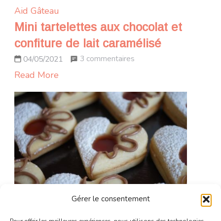
Aid
Gâteau
Mini tartelettes aux chocolat et
confiture de lait caramélisé
sur
3 commentaires
04/05/2021
Mini
Read More
tartelettes
aux
chocolat
et
confiture
de
lait
caramélisé
Gérer le consentement