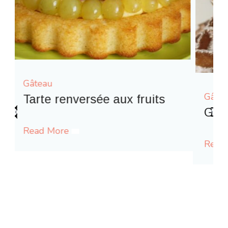
Gâteau
‹
›
Gaufres comme à la fête foraine
Read More