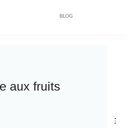
BLOG
la fête foraine
›