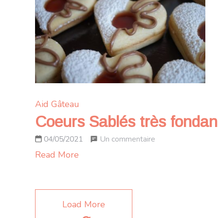
et
confiture
de
lait
caramélisé
Aid
Gâteau
Coeurs Sablés très fondants
sur
Un commentaire
04/05/2021
Coeurs
Read More
Sablés
très
fondants
Load More
fourrés