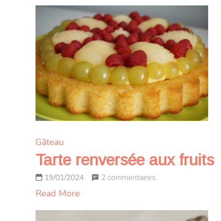
Gâteau
Tarte renversée aux fruits
sur
2 commentaires
19/01/2024
Tarte
Read More
renversée