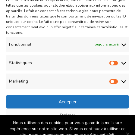
Pour offrir les meilleures expériences, nous utilisons des technologies
Aid
Gâteau
telles que les cookies pour stocker et/ou accéder aux informations des
appareils. Le fait de consentir à ces technologies nous permettra de
Coeurs Sablés très fondants
traiter des données telles que le comportement de navigation ou les ID
uniques sur ce site. Le fait de ne pas consentir ou de retirer son
fourrés à la confiture de fraise
consentement peut avoir un effet négatif sur certaines caractéristiques et
sur
fonctions.
Un commentaire
04/05/2021
Coeurs
Read More
Fonctionnel
Toujours activé
Sablés
très
Statistiques
Statist
Load More
fondants
fourrés
Marketing
Market
à
la
Accepter
confiture
© Copyright 2026
COUZINA.fr : Cuisine du Monde
. All
Refuser
de
Nous utilisons des cookies pour vous garantir la meilleure
Rights Reserved.
Recipe Quest | Developed By
WP
fraise
Enregistrer les préférences
expérience sur notre site web. Si vous continuez à utiliser ce
Delicious
. Powered by
WordPress
.
Politique de
site, nous supposerons que vous en êtes satisfait.