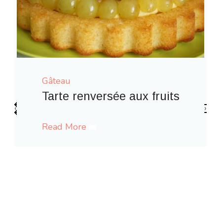
Gâteau
 fruits
‹
›
Gaufres comme à la fête for
Read More