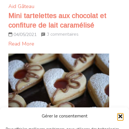
Aid
Gâteau
Mini tartelettes aux chocolat et
confiture de lait caramélisé
sur
3 commentaires
04/05/2021
Mini
Read More
tartelettes
aux
chocolat
et
confiture
de
lait
caramélisé
Gérer le consentement