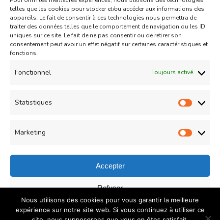
Pour offrir les meilleures expériences, nous utilisons des technologies
Aid
Gâteau
telles que les cookies pour stocker et/ou accéder aux informations des
appareils. Le fait de consentir à ces technologies nous permettra de
Coeurs Sablés très fondants
traiter des données telles que le comportement de navigation ou les ID
uniques sur ce site. Le fait de ne pas consentir ou de retirer son
fourrés à la confiture de fraise
consentement peut avoir un effet négatif sur certaines caractéristiques et
sur
fonctions.
Un commentaire
04/05/2021
Coeurs
Read More
Fonctionnel
Toujours activé
Sablés
très
Statistiques
Statist
Load More
fondants
fourrés
Marketing
Market
à
la
Accepter
confiture
© Copyright 2026
COUZINA.fr : Cuisine du Monde
. All
Refuser
de
Nous utilisons des cookies pour vous garantir la meilleure
Rights Reserved.
Recipe Quest | Developed By
WP
fraise
Enregistrer les préférences
expérience sur notre site web. Si vous continuez à utiliser ce
Delicious
. Powered by
WordPress
.
Politique de
site, nous supposerons que vous en êtes satisfait.