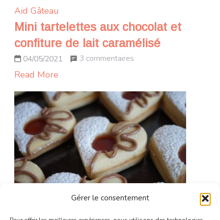
Aid
Gâteau
Mini tartelettes aux chocolat et
confiture de lait caramélisé
sur
3 commentaires
04/05/2021
Mini
Read More
tartelettes
aux
chocolat
et
confiture
de
lait
caramélisé
Gérer le consentement