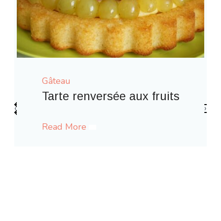
Gâteau
its
‹
›
Gaufres comme à la fête forain
Read More