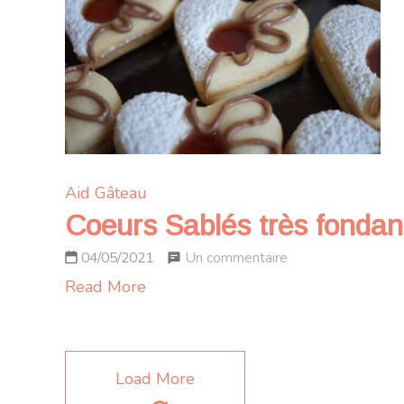
et
confiture
de
lait
caramélisé
Aid
Gâteau
Coeurs Sablés très fondants
sur
Un commentaire
04/05/2021
Coeurs
Read More
Sablés
très
fondants
Load More
fourrés