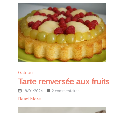
Gâteau
Tarte renversée aux fruits
sur
2 commentaires
19/01/2024
Tarte
Read More
renversée