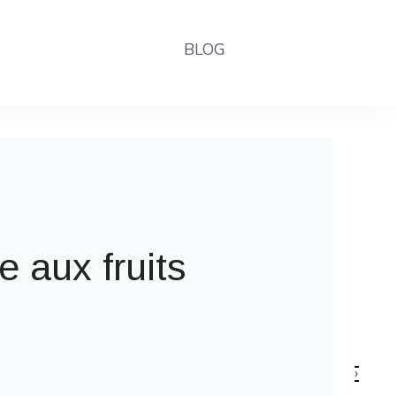
BLOG
la fête foraine
›