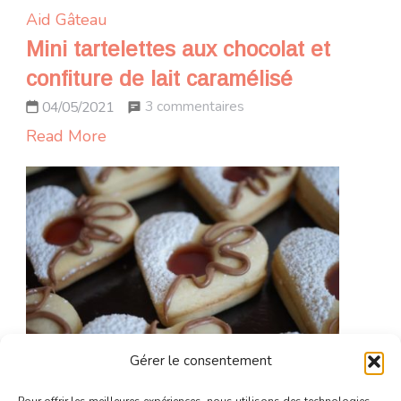
Aid
Gâteau
Mini tartelettes aux chocolat et
confiture de lait caramélisé
sur
3 commentaires
04/05/2021
Mini
Read More
tartelettes
aux
chocolat
et
confiture
de
lait
caramélisé
Gérer le consentement