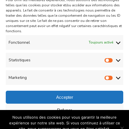
Pour offrir les meilleures expériences, nous utilisons des technologies
Aid
Gâteau
telles que les cookies pour stocker et/ou accéder aux informations des
appareils. Le fait de consentir à ces technologies nous permettra de
Coeurs Sablés très fondants
traiter des données telles que le comportement de navigation ou les ID
uniques sur ce site. Le fait de ne pas consentir ou de retirer son
fourrés à la confiture de fraise
consentement peut avoir un effet négatif sur certaines caractéristiques et
sur
fonctions.
Un commentaire
04/05/2021
Coeurs
Read More
Fonctionnel
Toujours activé
Sablés
très
Statistiques
Statist
Load More
fondants
fourrés
Marketing
Market
à
la
Accepter
confiture
© Copyright 2026
COUZINA.fr : Cuisine du Monde
. All
Refuser
de
Nous utilisons des cookies pour vous garantir la meilleure
Rights Reserved.
Recipe Quest | Developed By
WP
fraise
Enregistrer les préférences
expérience sur notre site web. Si vous continuez à utiliser ce
Delicious
. Powered by
WordPress
.
Politique de
site, nous supposerons que vous en êtes satisfait.