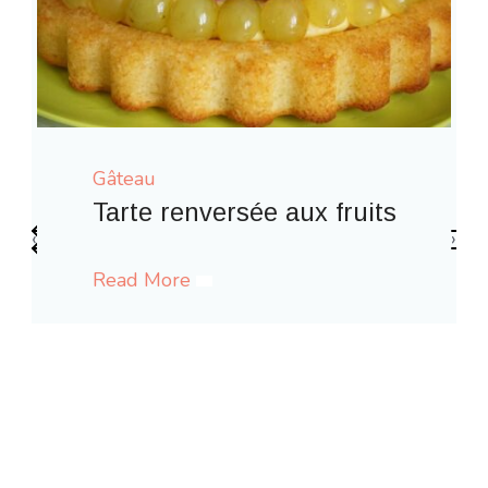
Gâteau
 fruits
‹
›
Gaufres comme à la fête for
Read More