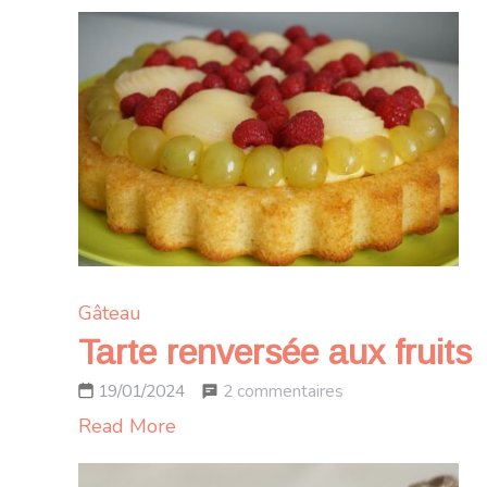
Gâteau
Tarte renversée aux fruits
sur
2 commentaires
19/01/2024
Tarte
Read More
renversée