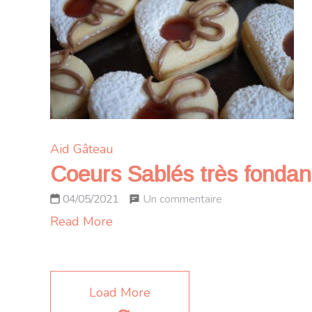
et
confiture
de
lait
caramélisé
Aid
Gâteau
Coeurs Sablés très fondants
sur
Un commentaire
04/05/2021
Coeurs
Read More
Sablés
très
fondants
Load More
fourrés