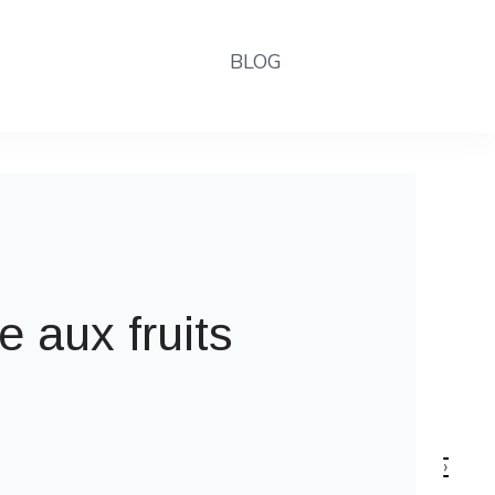
BLOG
 la fête foraine
›