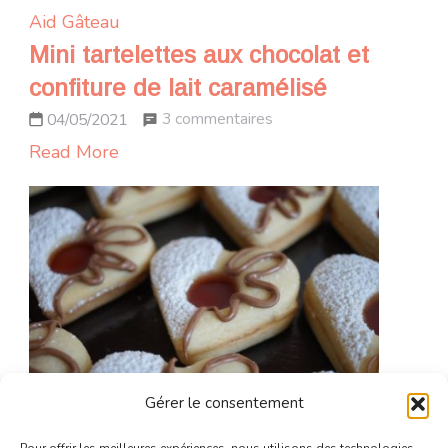
Aid
Gâteau
Mini tartelettes aux chocolat et
confiture de lait caramélisé
sur
3 commentaires
04/05/2021
Mini
Read More
tartelettes
aux
chocolat
et
confiture
de
lait
caramélisé
Gérer le consentement