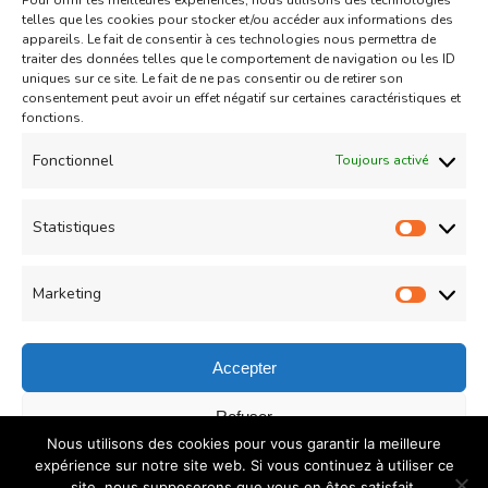
Pour offrir les meilleures expériences, nous utilisons des technologies
Aid
Gâteau
telles que les cookies pour stocker et/ou accéder aux informations des
appareils. Le fait de consentir à ces technologies nous permettra de
Coeurs Sablés très fondants
traiter des données telles que le comportement de navigation ou les ID
uniques sur ce site. Le fait de ne pas consentir ou de retirer son
fourrés à la confiture de fraise
consentement peut avoir un effet négatif sur certaines caractéristiques et
sur
fonctions.
Un commentaire
04/05/2021
Coeurs
Read More
Fonctionnel
Toujours activé
Sablés
très
Statistiques
Statist
Load More
fondants
fourrés
Marketing
Market
à
la
Accepter
confiture
© Copyright 2026
COUZINA.fr : Cuisine du Monde
. All
Refuser
de
Nous utilisons des cookies pour vous garantir la meilleure
Rights Reserved.
Recipe Quest | Developed By
WP
fraise
Enregistrer les préférences
expérience sur notre site web. Si vous continuez à utiliser ce
Delicious
. Powered by
WordPress
.
Politique de
site, nous supposerons que vous en êtes satisfait.