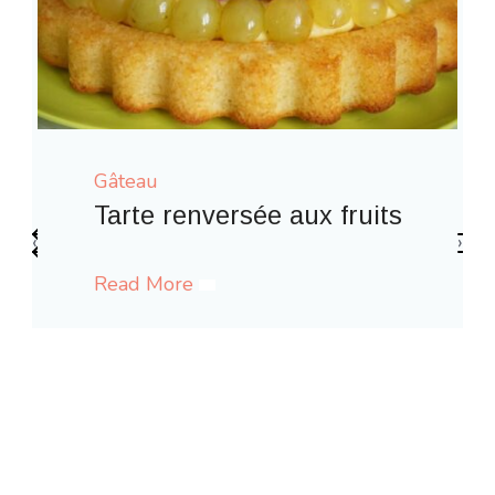
Gâteau
aux fruits
‹
›
Gaufres comme à la fête 
Read More