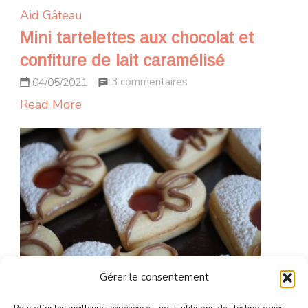
Aid
Gâteau
Mini tartelettes aux chocolat et
confiture de lait caramélisé
sur
3 commentaires
04/05/2021
Mini
Read More
tartelettes
aux
chocolat
et
confiture
de
lait
caramélisé
Gérer le consentement