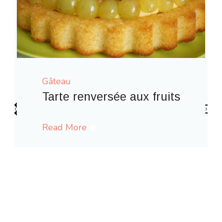
Gâteau
e aux fruits
‹
›
Gaufres comme à la fê
Read More