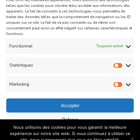
Pour offrir les meilleures expériences, nous utilisons des technologies
Aid
Gâteau
telles que les cookies pour stocker et/ou accéder aux informations des
appareils. Le fait de consentir à ces technologies nous permettra de
Coeurs Sablés très fondants
traiter des données telles que le comportement de navigation ou les ID
uniques sur ce site. Le fait de ne pas consentir ou de retirer son
fourrés à la confiture de fraise
consentement peut avoir un effet négatif sur certaines caractéristiques et
sur
fonctions.
Un commentaire
04/05/2021
Coeurs
Read More
Fonctionnel
Toujours activé
Sablés
très
Statistiques
Statist
Load More
fondants
fourrés
Marketing
Market
à
la
Accepter
confiture
© Copyright 2026
COUZINA.fr : Cuisine du Monde
. All
Refuser
de
Nous utilisons des cookies pour vous garantir la meilleure
Rights Reserved.
Recipe Quest | Developed By
WP
fraise
Enregistrer les préférences
expérience sur notre site web. Si vous continuez à utiliser ce
Delicious
. Powered by
WordPress
.
Politique de
site, nous supposerons que vous en êtes satisfait.