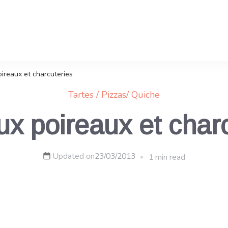
oireaux et charcuteries
Tartes / Pizzas/ Quiche
ux poireaux et char
Updated on
23/03/2013
1 min read