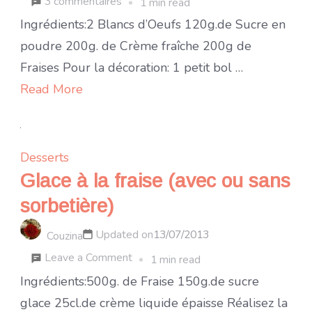
sur
3 commentaires
1 min read
Mousse
Ingrédients:2 Blancs d’Oeufs 120g.de Sucre en
de
poudre 200g. de Crème fraîche 200g de
fraises
Fraises Pour la décoration: 1 petit bol …
Read More
Desserts
Glace à la fraise (avec ou sans
sorbetière)
Updated on
13/07/2013
Couzina
on
Leave a Comment
1 min read
Glace
Ingrédients:500g. de Fraise 150g.de sucre
à
glace 25cl.de crème liquide épaisse Réalisez la