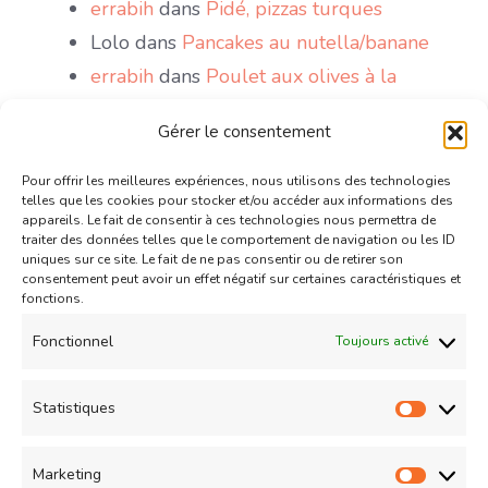
errabih
dans
Pidé, pizzas turques
Lolo
dans
Pancakes au nutella/banane
errabih
dans
Poulet aux olives à la
marocaine
Gérer le consentement
Sakri
dans
Le Mont Blanc, gâteau antillais
wattoote
dans
Gaufres comme à la fête
Pour offrir les meilleures expériences, nous utilisons des technologies
telles que les cookies pour stocker et/ou accéder aux informations des
foraine
appareils. Le fait de consentir à ces technologies nous permettra de
traiter des données telles que le comportement de navigation ou les ID
Chris
dans
Mini tartelettes aux chocolat
uniques sur ce site. Le fait de ne pas consentir ou de retirer son
et confiture de lait caramélisé
consentement peut avoir un effet négatif sur certaines caractéristiques et
fonctions.
Couzina
dans
Mini tartelettes aux
Fonctionnel
Toujours activé
chocolat et confiture de lait caramélisé
Politique de confidentialité
Statistiques
Statist
Contact
Marketing
Market