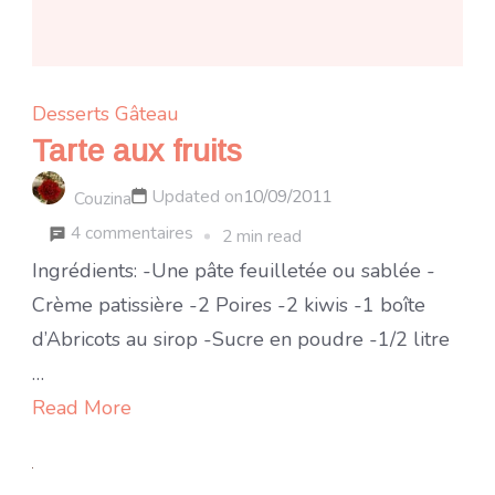
Desserts
Gâteau
Tarte aux fruits
Updated on
10/09/2011
Couzina
sur
4 commentaires
2 min read
Tarte
Ingrédients: -Une pâte feuilletée ou sablée -
aux
Crème patissière -2 Poires -2 kiwis -1 boîte
fruits
d’Abricots au sirop -Sucre en poudre -1/2 litre
…
Read More