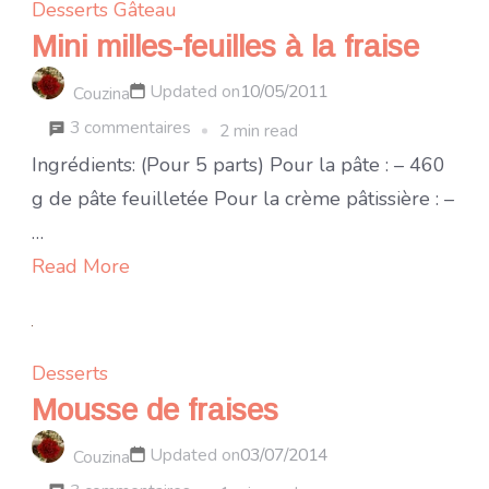
Desserts
Gâteau
Mini milles-feuilles à la fraise
Updated on
10/05/2011
Couzina
sur
3 commentaires
2 min read
Mini
Ingrédients: (Pour 5 parts) Pour la pâte : – 460
milles-
g de pâte feuilletée Pour la crème pâtissière : –
feuilles
…
à
Read More
la
fraise
Desserts
Mousse de fraises
Updated on
03/07/2014
Couzina