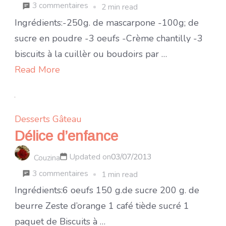
sur
3 commentaires
2 min read
Tiramisu
Ingrédients:-250g. de mascarpone -100g; de
à
sucre en poudre -3 oeufs -Crème chantilly -3
la
biscuits à la cuillèr ou boudoirs par …
fraise
Read More
Desserts
Gâteau
Délice d’enfance
Updated on
03/07/2013
Couzina
sur
3 commentaires
1 min read
Délice
Ingrédients:6 oeufs 150 g.de sucre 200 g. de
d’enfance
beurre Zeste d’orange 1 café tiède sucré 1
paquet de Biscuits à …