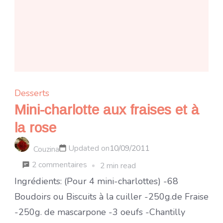
Desserts
Mini-charlotte aux fraises et à
la rose
Updated on
10/09/2011
Couzina
sur
2 commentaires
2 min read
Mini-
Ingrédients: (Pour 4 mini-charlottes) -68
charlotte
Boudoirs ou Biscuits à la cuiller -250g.de Fraise
aux
-250g. de mascarpone -3 oeufs -Chantilly