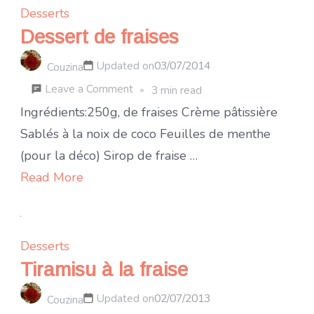
Desserts
Dessert de fraises
Updated on
03/07/2014
Couzina
on
Leave a Comment
3 min read
Dessert
Ingrédients:250g, de fraises Crème pâtissière
de
Sablés à la noix de coco Feuilles de menthe
fraises
(pour la déco) Sirop de fraise …
Read More
Desserts
Tiramisu à la fraise
Updated on
02/07/2013
Couzina