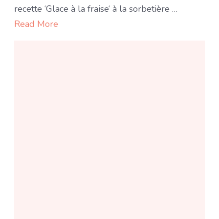
la
recette ‘Glace à la fraise‘ à la sorbetière …
fraise
Read More
(avec
ou
sans
sorbetière)