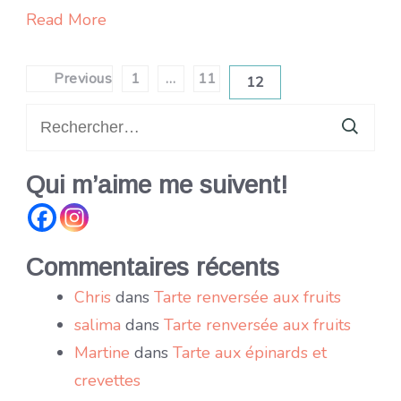
Read More
Pagination
Previous
1
…
11
12
Page
Page
Page
des
Rechercher :
publications
Qui m’aime me suivent!
Commentaires récents
Chris
dans
Tarte renversée aux fruits
salima
dans
Tarte renversée aux fruits
Martine
dans
Tarte aux épinards et
crevettes