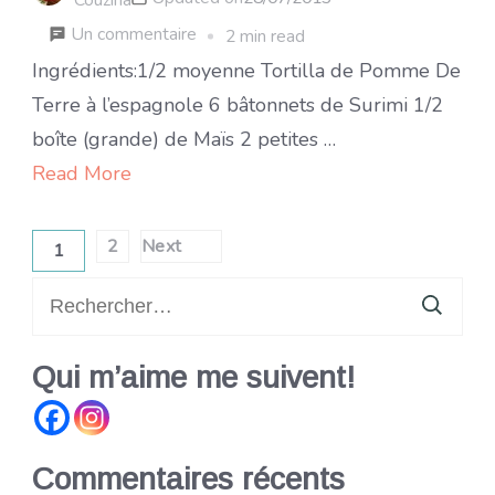
sur
Un commentaire
2 min read
Salade
Ingrédients:1/2 moyenne Tortilla de Pomme De
à
Terre à l’espagnole 6 bâtonnets de Surimi 1/2
base
boîte (grande) de Maïs 2 petites …
de
Read More
tortilla
Pagination
2
Next
1
Page
Page
des
Rechercher :
publications
Qui m’aime me suivent!
Commentaires récents