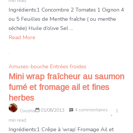
min read
tunisienne
Ingrédients:1 Concombre 2 Tomates 1 Oignon 4
(slata
ou 5 Feuilles de Menthe fraîche ( ou menthe
toun’ssiya
séchée) Huile d’olive Sel …
Read More
Amuses-bouche
Entrées froides
Mini wrap fraîcheur au saumon
fumé et fromage ail et fines
herbes
sur
4 commentaires
01/08/2013
Couzina
1
Mini
min read
wrap
Ingrédients:1 Crêpe à ‘wrap’ Fromage Ail et