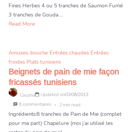
fraîcheur
Fines Herbes 4 ou 5 tranches de Saumon Fumé
au
3 tranches de Gouda …
saumon
Read More
fumé
et
fromage
Amuses-bouche
Entrées chaudes
Entrées
ail
froides
Plats tunisiens
et
Beignets de pain de mie façon
fines
fricassés tunisiens
herbes
Updated on
03/08/2013
Couzina
sur
8 commentaires
2 min read
Beignets
Ingrédients:8 tranches de Pain de Mie (complet
de
pour ma part) Chapelure (moi j’ai utilisé les
pain