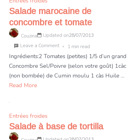
Entrées froides
Salade marocaine de
concombre et tomate
Updated on
28/07/2013
Couzina
on
Leave a Comment
1 min read
Salade
Ingrédients:2 Tomates (petites) 1/5 d’un grand
marocaine
Concombre Sel/Poivre (selon votre goût) 1càc
de
(non bombée) de Cumin moulu 1 càs Huile …
concombre
Read More
et
tomate
Entrées froides
Salade à base de tortilla
Updated on
28/07/2013
Couzina