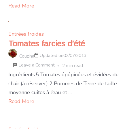
de
Read More
mie
fourrés
façon
Entrées froides
chicken
Tomates farcies d’été
tikka
Updated on
02/07/2013
Couzina
et
on
Leave a Comment
2 min read
fraîcheur
Tomates
Ingrédients:5 Tomates épépinées et évidées de
farcies
chair (à réserver) 2 Pommes de Terre de taille
d’été
moyenne cuites à l’eau et …
Read More