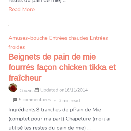
restes du pain de mie) …
de
Read More
mie
façon
fricassés
Amuses-bouche
Entrées chaudes
Entrées
tunisiens
froides
Beignets de pain de mie
fourrés façon chicken tikka et
fraîcheur
Updated on
16/11/2014
Couzina
sur
5 commentaires
3 min read
Beignets
Ingrédients:8 tranches de pPain de Mie
de
(complet pour ma part) Chapelure (moi j’ai
pain
utilisé les restes du pain de mie) …