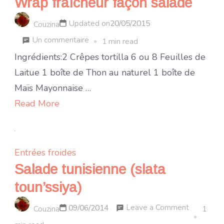
Wrap fraîcheur façon salade
Updated on
20/05/2015
Couzina
sur
Un commentaire
1 min read
Wrap
Ingrédients:2 Crêpes tortilla 6 ou 8 Feuilles de
fraîcheur
Laitue 1 boîte de Thon au naturel 1 boîte de
façon
Maïs Mayonnaise …
salade
Read More
Entrées froides
Salade tunisienne (slata
toun’ssiya)
on
Leave a Comment
09/06/2014
Couzina
1
Salade