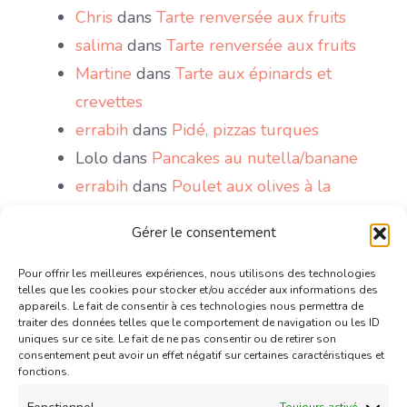
Chris
dans
Tarte renversée aux fruits
salima
dans
Tarte renversée aux fruits
Martine
dans
Tarte aux épinards et
crevettes
errabih
dans
Pidé, pizzas turques
Lolo
dans
Pancakes au nutella/banane
errabih
dans
Poulet aux olives à la
marocaine
Gérer le consentement
Sakri
dans
Le Mont Blanc, gâteau antillais
wattoote
dans
Gaufres comme à la fête
Pour offrir les meilleures expériences, nous utilisons des technologies
telles que les cookies pour stocker et/ou accéder aux informations des
foraine
appareils. Le fait de consentir à ces technologies nous permettra de
traiter des données telles que le comportement de navigation ou les ID
Chris
dans
Mini tartelettes aux chocolat
uniques sur ce site. Le fait de ne pas consentir ou de retirer son
et confiture de lait caramélisé
consentement peut avoir un effet négatif sur certaines caractéristiques et
fonctions.
Couzina
dans
Mini tartelettes aux