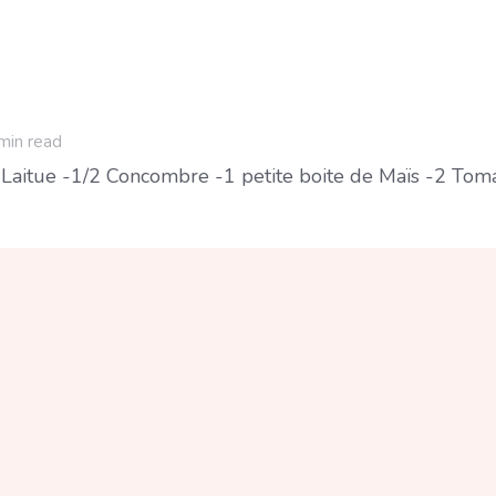
min read
e
 Laitue -1/2 Concombre -1 petite boite de Maïs -2 Tomat
eur