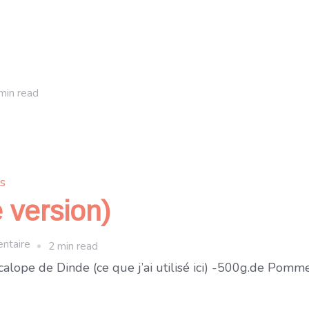
min read
e
ns
e version)
sur
ntaire
2 min read
Tajine
lope de Dinde (ce que j’ai utilisé ici) -500g.de Pommes
tunisien
(autre