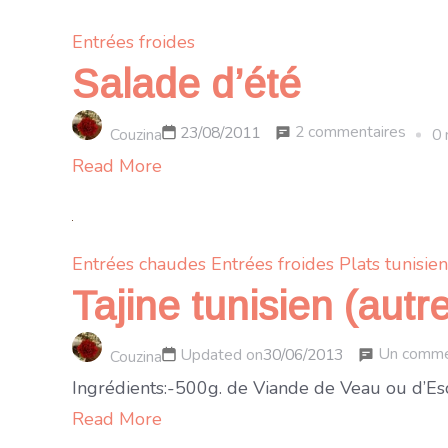
Entrées froides
Salade d’été
sur
2 commentaires
23/08/2011
Couzina
0 
Salad
Read More
d’été
Entrées chaudes
Entrées froides
Plats tunisie
Tajine tunisien (autr
Un comme
Updated on
30/06/2013
Couzina
Ingrédients:-500g. de Viande de Veau ou d’Esca
Read More