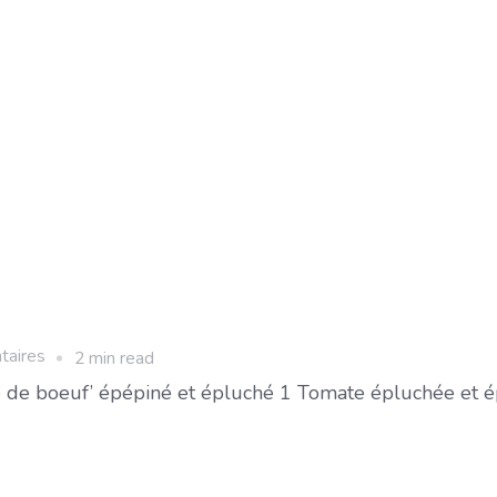
sur
taires
2 min read
Salade
ne de boeuf’ épépiné et épluché 1 Tomate épluchée et 
de
nouilles