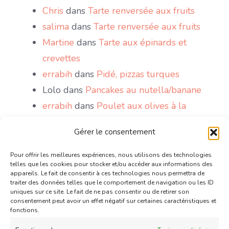
Chris
dans
Tarte renversée aux fruits
salima
dans
Tarte renversée aux fruits
Martine
dans
Tarte aux épinards et
crevettes
errabih
dans
Pidé, pizzas turques
Lolo
dans
Pancakes au nutella/banane
errabih
dans
Poulet aux olives à la
marocaine
Gérer le consentement
Sakri
dans
Le Mont Blanc, gâteau antillais
wattoote
dans
Gaufres comme à la fête
Pour offrir les meilleures expériences, nous utilisons des technologies
telles que les cookies pour stocker et/ou accéder aux informations des
foraine
appareils. Le fait de consentir à ces technologies nous permettra de
traiter des données telles que le comportement de navigation ou les ID
Chris
dans
Mini tartelettes aux chocolat
uniques sur ce site. Le fait de ne pas consentir ou de retirer son
et confiture de lait caramélisé
consentement peut avoir un effet négatif sur certaines caractéristiques et
fonctions.
Couzina
dans
Mini tartelettes aux