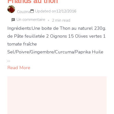
Friands au thon
Updated on
12/12/2016
Couzina
sur
Un commentaire
2 min read
Friands
Ingrédients:Une boite de Thon au naturel 230g.
au
de Pâte feuilletée 2 Oignons 15 Olives vertes 1
thon
tomate fraîche
Sel/Poivre/Gingembre/Curcuma/Paprika Huile
…
Read More