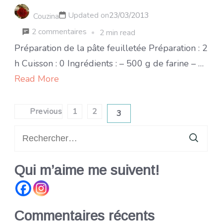
Updated on
23/03/2013
Couzina
sur
2 commentaires
2 min read
Pâte
Préparation de la pâte feuilletée Préparation : 2
feuilletée
h Cuisson : 0 Ingrédients : – 500 g de farine – …
Read More
Pagination
Previous
1
2
3
Page
Page
Page
des
Rechercher :
publications
Qui m’aime me suivent!
Commentaires récents