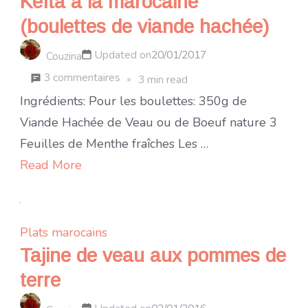
Kefta à la marocaine
(boulettes de viande hachée)
Updated on
20/01/2017
Couzina
sur
3 commentaires
3 min read
Kefta
Ingrédients: Pour les boulettes: 350g de
à
Viande Hachée de Veau ou de Boeuf nature 3
la
Feuilles de Menthe fraîches Les …
marocaine
Read More
(boulettes
de
viande
Plats marocains
hachée)
Tajine de veau aux pommes de
terre