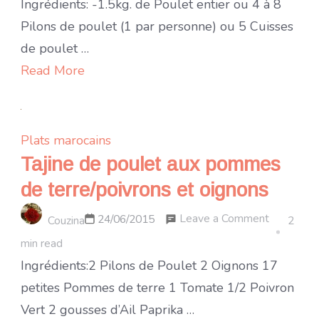
R’fissa
Ingrédients: -1.5kg. de Poulet entier ou 4 à 8
Pilons de poulet (1 par personne) ou 5 Cuisses
de poulet …
Read More
Plats marocains
Tajine de poulet aux pommes
de terre/poivrons et oignons
on
Leave a Comment
24/06/2015
Couzina
2
Tajine
min read
de
Ingrédients:2 Pilons de Poulet 2 Oignons 17
poulet
petites Pommes de terre 1 Tomate 1/2 Poivron
aux
Vert 2 gousses d’Ail Paprika …