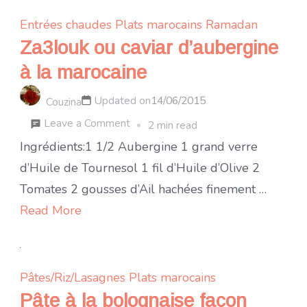
Entrées chaudes
Plats marocains
Ramadan
Za3louk ou caviar d’aubergine
à la marocaine
Updated on
14/06/2015
Couzina
on
Leave a Comment
2 min read
Za3louk
Ingrédients:1 1/2 Aubergine 1 grand verre
ou
d’Huile de Tournesol 1 fil d’Huile d’Olive 2
caviar
Tomates 2 gousses d’Ail hachées finement …
d’aubergine
Read More
à
la
marocaine
Pâtes/Riz/Lasagnes
Plats marocains
Pâte à la bolognaise façon