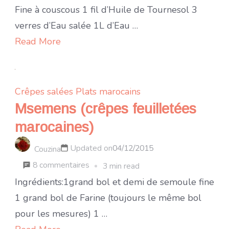
aux
Fine à couscous 1 fil d’Huile de Tournesol 3
boulettes
verres d’Eau salée 1L d’Eau …
épicées
Read More
Crêpes salées
Plats marocains
Msemens (crêpes feuilletées
marocaines)
Updated on
04/12/2015
Couzina
sur
8 commentaires
3 min read
Msemens
Ingrédients:1grand bol et demi de semoule fine
(crêpes
1 grand bol de Farine (toujours le même bol
feuilletées
pour les mesures) 1 …
marocaines)