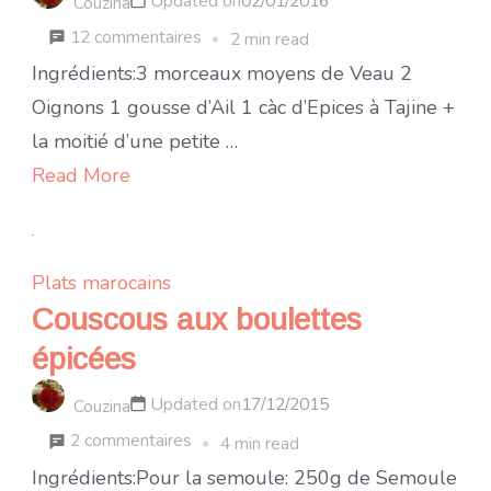
Updated on
02/01/2016
Couzina
sur
12 commentaires
2 min read
Tajine
Ingrédients:3 morceaux moyens de Veau 2
de
Oignons 1 gousse d’Ail 1 càc d’Epices à Tajine +
veau
la moitié d’une petite …
aux
Read More
pommes
de
terre
Plats marocains
Couscous aux boulettes
épicées
Updated on
17/12/2015
Couzina
sur
2 commentaires
4 min read
Couscous
Ingrédients:Pour la semoule: 250g de Semoule