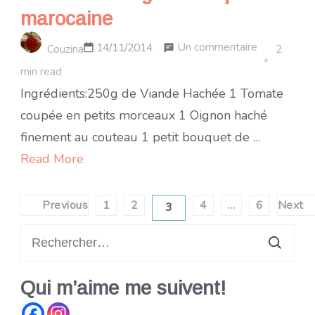
marocaine
sur
Un commentaire
14/11/2014
Couzina
2
Pâte
min read
à
Ingrédients:250g de Viande Hachée 1 Tomate
la
coupée en petits morceaux 1 Oignon haché
bolognaise
finement au couteau 1 petit bouquet de …
façon
Read More
marocaine
Pagination
Previous
1
2
4
…
6
Next
3
Page
Page
Page
Page
Page
des
Rechercher :
publications
Qui m’aime me suivent!