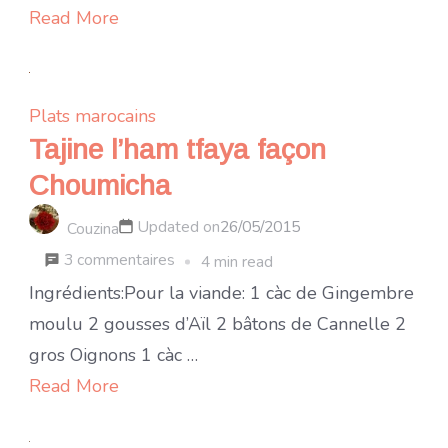
pommes
Read More
de
terre/poiv
et
Plats marocains
oignons
Tajine l’ham tfaya façon
Choumicha
Updated on
26/05/2015
Couzina
sur
3 commentaires
4 min read
Tajine
Ingrédients:Pour la viande: 1 càc de Gingembre
l’ham
moulu 2 gousses d’Aïl 2 bâtons de Cannelle 2
tfaya
gros Oignons 1 càc …
façon
Read More
Choumicha