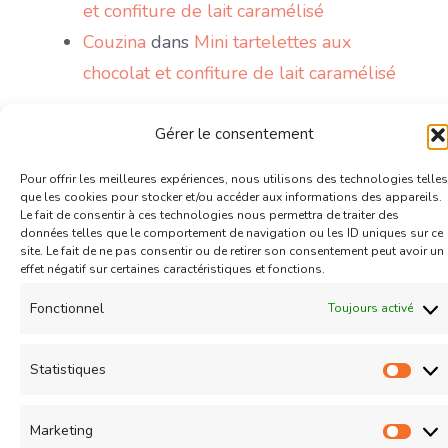
et confiture de lait caramélisé
Couzina
dans
Mini tartelettes aux
chocolat et confiture de lait caramélisé
Politique de confidentialité
Gérer le consentement
Contact
Pour offrir les meilleures expériences, nous utilisons des technologies telles
que les cookies pour stocker et/ou accéder aux informations des appareils.
Le fait de consentir à ces technologies nous permettra de traiter des
données telles que le comportement de navigation ou les ID uniques sur ce
site. Le fait de ne pas consentir ou de retirer son consentement peut avoir un
effet négatif sur certaines caractéristiques et fonctions.
© Copyright 2026
COUZINA.fr : Cuisine du Monde
. All
Fonctionnel
Toujours activé
Rights Reserved.
Recipe Quest | Developed By
WP
Delicious
. Powered by
WordPress
.
Politique de
Statistiques
Stat
confidentialité
Marketing
Mar