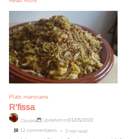
Read More
Plats marocains
R’fissa
Updated on
01/05/2020
Couzina
sur
12 commentaires
3 min read