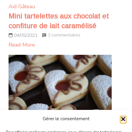
Aid
Gâteau
Mini tartelettes aux chocolat et
confiture de lait caramélisé
sur
3 commentaires
04/05/2021
Mini
Read More
tartelettes
aux
chocolat
et
confiture
de
lait
caramélisé
Gérer le consentement