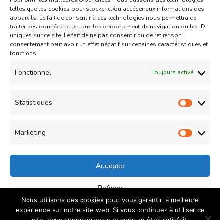
Pour offrir les meilleures expériences, nous utilisons des technologies
Aid
Gâteau
telles que les cookies pour stocker et/ou accéder aux informations des
appareils. Le fait de consentir à ces technologies nous permettra de
Coeurs Sablés très fondants
traiter des données telles que le comportement de navigation ou les ID
uniques sur ce site. Le fait de ne pas consentir ou de retirer son
fourrés à la confiture de fraise
consentement peut avoir un effet négatif sur certaines caractéristiques et
sur
fonctions.
Un commentaire
04/05/2021
Coeurs
Read More
Fonctionnel
Toujours activé
Sablés
très
Statistiques
Statist
Load More
fondants
fourrés
Marketing
Market
à
la
Accepter
confiture
© Copyright 2026
COUZINA.fr : Cuisine du Monde
. All
Refuser
de
Nous utilisons des cookies pour vous garantir la meilleure
Rights Reserved.
Recipe Quest | Developed By
WP
fraise
Enregistrer les préférences
expérience sur notre site web. Si vous continuez à utiliser ce
Delicious
. Powered by
WordPress
.
Politique de
site, nous supposerons que vous en êtes satisfait.