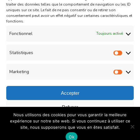
traiter des données telles que le comportement de navigation ou les ID
uniques sur ce site. Le fait de ne pas consentir ou de retirer son
consentement peut avoir un effet négatif sur certaines caractéristiques et
fonctions.
Fonctionnel
Toujours activé
Entrées froides
Pâtes/Riz/Lasagnes
Statistiques
Salade de riz
Statist
Updated on
23/03/2013
Marketing
Market
Accepter
© Copyright 2026
COUZINA.fr : Cuisine du Monde
. All
Refuser
Nous utilisons des cookies pour vous garantir la meilleure
Rights Reserved.
Recipe Quest | Developed By
WP
Enregistrer les préférences
expérience sur notre site web. Si vous continuez à utiliser ce
Delicious
. Powered by
WordPress
.
Politique de
site, nous supposerons que vous en êtes satisfait.
confidentialité
Politique de confidentialité
Ok