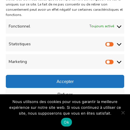
uniques sur ce site. Le fait de ne pas consentir ou de retirer son
consentement peut avoir un effet négatif sur certaines caractéristiques et
fonctions.
Entrées chaudes
Poissons
Fonctionnel
Toujours activé
Brochettes de crevettes et noix de saint jacques
Statistiques
marinées à la plancha
Statist
Updated on
25/06/2015
Marketing
Market
Accepter
© Copyright 2026
COUZINA.fr : Cuisine du Monde
. All
Refuser
Nous utilisons des cookies pour vous garantir la meilleure
Rights Reserved.
Recipe Quest | Developed By
WP
Enregistrer les préférences
expérience sur notre site web. Si vous continuez à utiliser ce
Delicious
. Powered by
WordPress
.
Politique de
site, nous supposerons que vous en êtes satisfait.
confidentialité
Politique de confidentialité
Ok