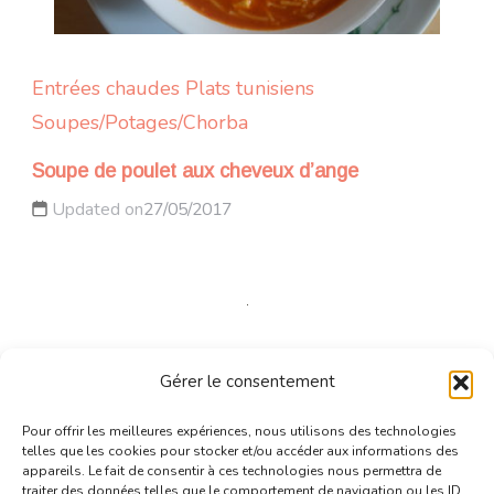
Entrées chaudes
Plats tunisiens
Soupes/Potages/Chorba
Soupe de poulet aux cheveux d’ange
Updated on
27/05/2017
Entrées chaudes
Gratins
Gérer le consentement
Tourte de pâtes aux courgettes
Pour offrir les meilleures expériences, nous utilisons des technologies
Updated on
04/07/2013
telles que les cookies pour stocker et/ou accéder aux informations des
appareils. Le fait de consentir à ces technologies nous permettra de
traiter des données telles que le comportement de navigation ou les ID