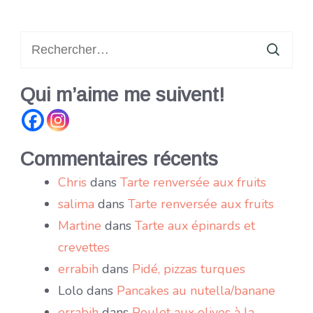
Rechercher :
Qui m’aime me suivent!
Commentaires récents
Chris
dans
Tarte renversée aux fruits
salima
dans
Tarte renversée aux fruits
Martine
dans
Tarte aux épinards et
crevettes
errabih
dans
Pidé, pizzas turques
Lolo
dans
Pancakes au nutella/banane
errabih
dans
Poulet aux olives à la