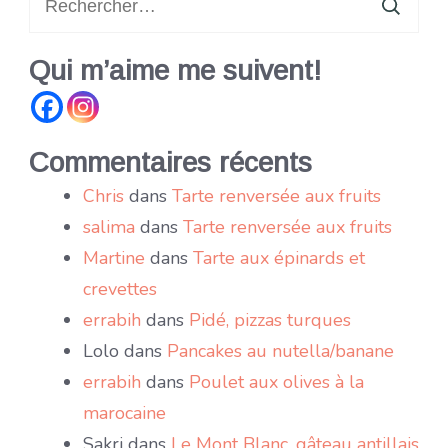
Qui m’aime me suivent!
Commentaires récents
Chris
dans
Tarte renversée aux fruits
salima
dans
Tarte renversée aux fruits
Martine
dans
Tarte aux épinards et
crevettes
errabih
dans
Pidé, pizzas turques
Lolo
dans
Pancakes au nutella/banane
errabih
dans
Poulet aux olives à la
marocaine
Sakri
dans
Le Mont Blanc, gâteau antillais