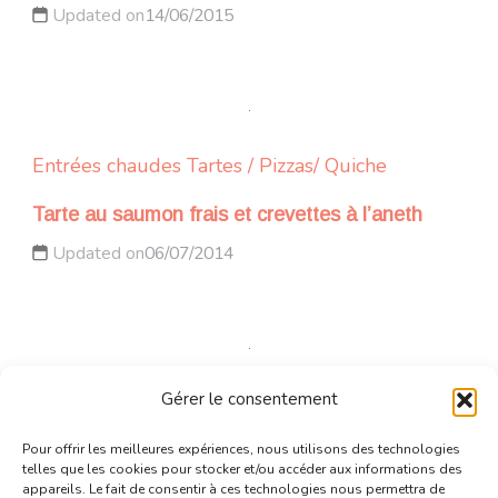
Updated on
14/06/2015
Entrées chaudes
Tartes / Pizzas/ Quiche
Tarte au saumon frais et crevettes à l’aneth
Updated on
06/07/2014
Gérer le consentement
Amuses-bouche
Entrées chaudes
Ramadan
Pour offrir les meilleures expériences, nous utilisons des technologies
Carrés croustillants (recette rapide)
telles que les cookies pour stocker et/ou accéder aux informations des
Updated on
19/06/2016
appareils. Le fait de consentir à ces technologies nous permettra de