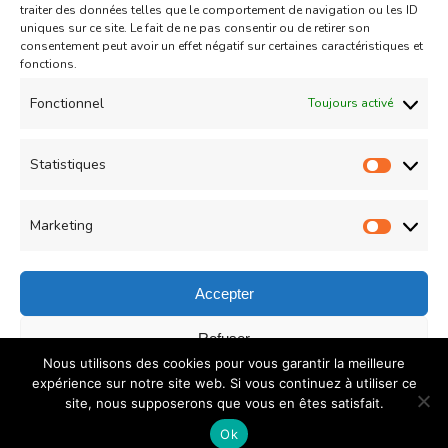
traiter des données telles que le comportement de navigation ou les ID
uniques sur ce site. Le fait de ne pas consentir ou de retirer son
consentement peut avoir un effet négatif sur certaines caractéristiques et
fonctions.
Fonctionnel
Toujours activé
Entrées chaudes
Gratins
Statistiques
Parmentier de poulet
Statist
Updated on
12/07/2013
Marketing
Market
Accepter
© Copyright 2026
COUZINA.fr : Cuisine du Monde
. All
Refuser
Nous utilisons des cookies pour vous garantir la meilleure
Rights Reserved.
Recipe Quest | Developed By
WP
Enregistrer les préférences
expérience sur notre site web. Si vous continuez à utiliser ce
Delicious
. Powered by
WordPress
.
Politique de
site, nous supposerons que vous en êtes satisfait.
confidentialité
Politique de confidentialité
Ok