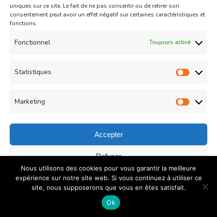
Updated on
16/02/2014
uniques sur ce site. Le fait de ne pas consentir ou de retirer son
consentement peut avoir un effet négatif sur certaines caractéristiques et
fonctions.
Fonctionnel
Toujours activé
Statistiques
Statist
Marketing
Market
Accepter
Refuser
Nous utilisons des cookies pour vous garantir la meilleure
Enregistrer les préférences
expérience sur notre site web. Si vous continuez à utiliser ce
site, nous supposerons que vous en êtes satisfait.
Politique de confidentialité
Ok