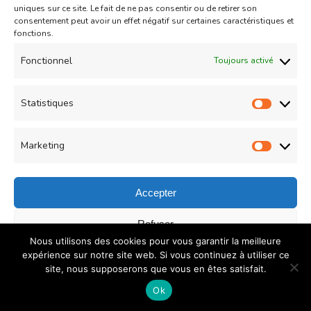
uniques sur ce site. Le fait de ne pas consentir ou de retirer son
consentement peut avoir un effet négatif sur certaines caractéristiques et
fonctions.
Feuilletés
Pâtes/Riz/Lasagnes
Fonctionnel
Toujours activé
Bastila de riz à la viande hachée et aux légumes
Statistiques
Updated on
16/11/2014
Statist
Marketing
Market
Accepter
Refuser
Nous utilisons des cookies pour vous garantir la meilleure
Enregistrer les préférences
expérience sur notre site web. Si vous continuez à utiliser ce
site, nous supposerons que vous en êtes satisfait.
Politique de confidentialité
Ok