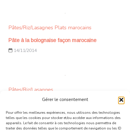
Pâtes/Riz/Lasagnes
Plats marocains
Pâte à la bolognaise façon marocaine
14/11/2014
Pâtes/Riz/Lasagnes
Gérer le consentement
Couronne de riz et viande hachée
Updated on
28/07/2013
Pour offrir les meilleures expériences, nous utilisons des technologies
telles que les cookies pour stocker et/ou accéder aux informations des
appareils. Le fait de consentir à ces technologies nous permettra de
traiter des données telles que le comportement de navigation ou les ID