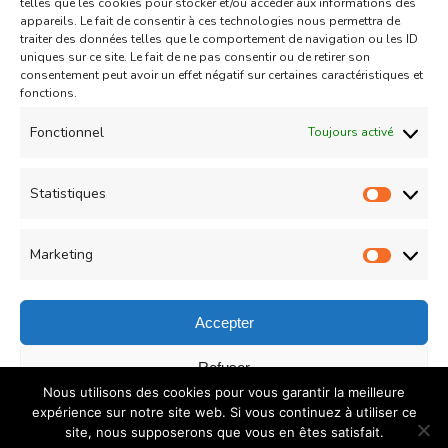
telles que les cookies pour stocker et/ou accéder aux informations des
Updated on
02/11/2010
appareils. Le fait de consentir à ces technologies nous permettra de
traiter des données telles que le comportement de navigation ou les ID
uniques sur ce site. Le fait de ne pas consentir ou de retirer son
consentement peut avoir un effet négatif sur certaines caractéristiques et
fonctions.
Fonctionnel
Toujours activé
Gâteau
Statistiques
Financiers aux agrumes et pistache
Statist
Updated on
17/09/2013
Marketing
Market
Accepter
© Copyright 2026
COUZINA.fr : Cuisine du Monde
. All
Refuser
Nous utilisons des cookies pour vous garantir la meilleure
Rights Reserved.
Recipe Quest | Developed By
WP
Enregistrer les préférences
expérience sur notre site web. Si vous continuez à utiliser ce
Delicious
. Powered by
WordPress
.
Politique de
site, nous supposerons que vous en êtes satisfait.