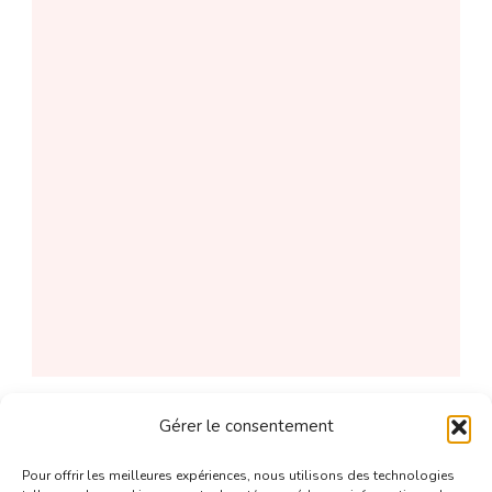
Gérer le consentement
Desserts
Gâteau
Pour offrir les meilleures expériences, nous utilisons des technologies
Mini-tartes tatins aux poires et spéculos