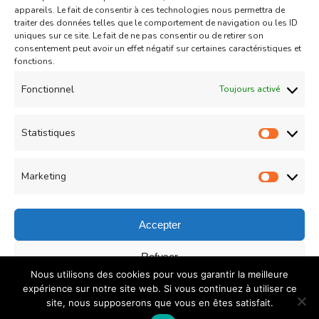
appareils. Le fait de consentir à ces technologies nous permettra de
traiter des données telles que le comportement de navigation ou les ID
uniques sur ce site. Le fait de ne pas consentir ou de retirer son
consentement peut avoir un effet négatif sur certaines caractéristiques et
fonctions.
Desserts
Gâteau
Fonctionnel
Toujours activé
Muffins au chocolat de Christophe Felder (insert
Statistiques
framboises)
Statist
Updated on
01/07/2016
Marketing
Market
Accepter
© Copyright 2026
COUZINA.fr : Cuisine du Monde
. All
Refuser
Nous utilisons des cookies pour vous garantir la meilleure
Rights Reserved.
Recipe Quest | Developed By
WP
Enregistrer les préférences
expérience sur notre site web. Si vous continuez à utiliser ce
Delicious
. Powered by
WordPress
.
Politique de
site, nous supposerons que vous en êtes satisfait.
confidentialité