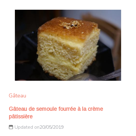
Gâteau
Gâteau de semoule fourrée à la crème
pâtissière
Updated on
20/05/2019