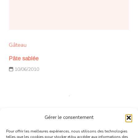
Gâteau
Pâte sablée
10/06/2010
Desserts
Gâteau
Gérer le consentement
Gâteau tout chocolat au concassés de spéculos
Pour offrir les meilleures expériences, nous utilisons des technologies
Updated on
08/11/2013
telles que les cookies pour stocker et/ou accéder aux informations des