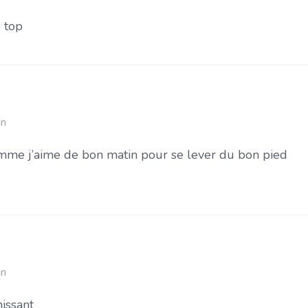
p top
in
mme j’aime de bon matin pour se lever du bon pied
in
hissant