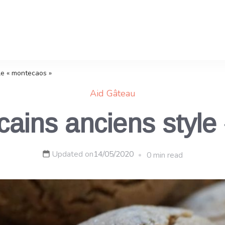
le « montecaos »
Aid
Gâteau
ains anciens style
Updated on
14/05/2020
0 min read