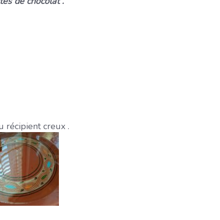
tes de chocolat .
u récipient creux .