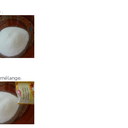
 .
n mélange.