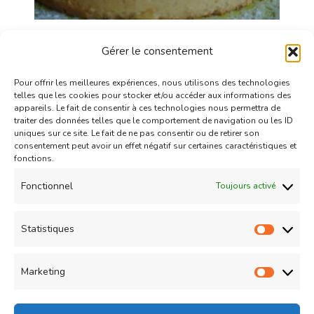
Gérer le consentement
Gâteau
Tartes / Pizzas/ Quiche
Pour offrir les meilleures expériences, nous utilisons des technologies
Tarte normande traditionnelle
telles que les cookies pour stocker et/ou accéder aux informations des
Updated on
20/09/2018
appareils. Le fait de consentir à ces technologies nous permettra de
traiter des données telles que le comportement de navigation ou les ID
uniques sur ce site. Le fait de ne pas consentir ou de retirer son
consentement peut avoir un effet négatif sur certaines caractéristiques et
fonctions.
Fonctionnel
Toujours activé
Gâteau
Statistiques
Cupcakes au nutela et spéculos
Statist
Updated on
14/06/2015
Marketing
Market