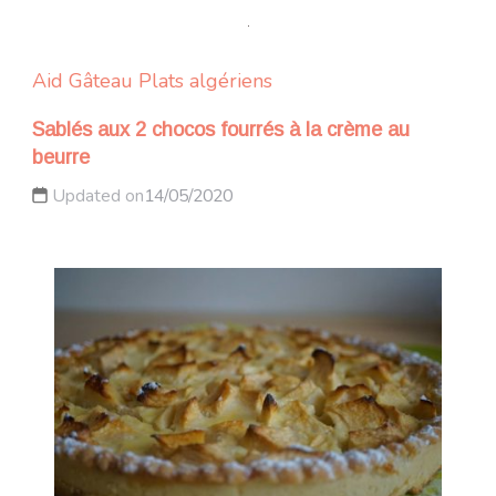
Aid
Gâteau
Plats algériens
Sablés aux 2 chocos fourrés à la crème au
beurre
Updated on
14/05/2020