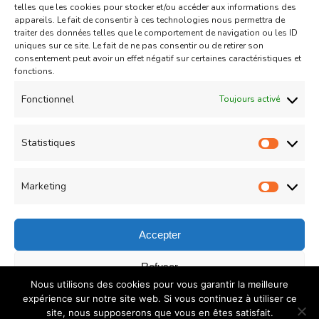
telles que les cookies pour stocker et/ou accéder aux informations des
foraine
appareils. Le fait de consentir à ces technologies nous permettra de
traiter des données telles que le comportement de navigation ou les ID
Chris
dans
Mini tartelettes aux chocolat
uniques sur ce site. Le fait de ne pas consentir ou de retirer son
et confiture de lait caramélisé
consentement peut avoir un effet négatif sur certaines caractéristiques et
fonctions.
Couzina
dans
Mini tartelettes aux
Fonctionnel
Toujours activé
chocolat et confiture de lait caramélisé
Politique de confidentialité
Statistiques
Statist
Contact
Marketing
Market
Accepter
© Copyright 2026
COUZINA.fr : Cuisine du Monde
. All
Refuser
Nous utilisons des cookies pour vous garantir la meilleure
Rights Reserved.
Recipe Quest | Developed By
WP
Enregistrer les préférences
expérience sur notre site web. Si vous continuez à utiliser ce
Delicious
. Powered by
WordPress
.
Politique de
site, nous supposerons que vous en êtes satisfait.