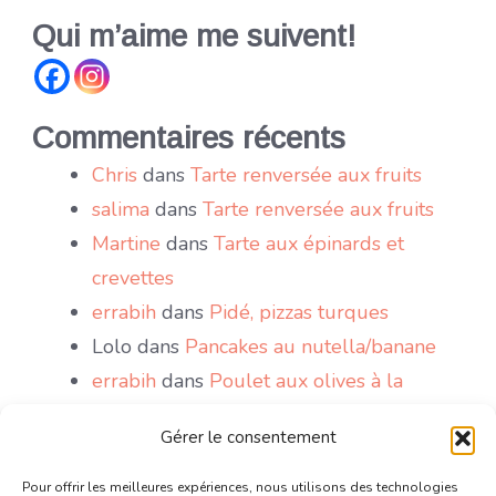
Qui m’aime me suivent!
Commentaires récents
Chris
dans
Tarte renversée aux fruits
salima
dans
Tarte renversée aux fruits
Martine
dans
Tarte aux épinards et
crevettes
errabih
dans
Pidé, pizzas turques
Lolo
dans
Pancakes au nutella/banane
errabih
dans
Poulet aux olives à la
marocaine
Gérer le consentement
Sakri
dans
Le Mont Blanc, gâteau antillais
wattoote
dans
Gaufres comme à la fête
Pour offrir les meilleures expériences, nous utilisons des technologies