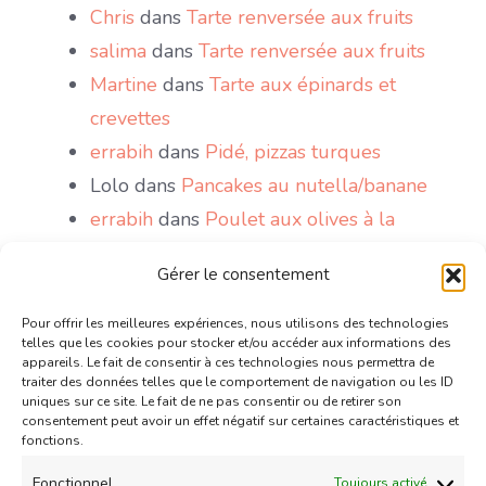
Chris
dans
Tarte renversée aux fruits
salima
dans
Tarte renversée aux fruits
Martine
dans
Tarte aux épinards et
crevettes
errabih
dans
Pidé, pizzas turques
Lolo
dans
Pancakes au nutella/banane
errabih
dans
Poulet aux olives à la
marocaine
Gérer le consentement
Sakri
dans
Le Mont Blanc, gâteau antillais
wattoote
dans
Gaufres comme à la fête
Pour offrir les meilleures expériences, nous utilisons des technologies
telles que les cookies pour stocker et/ou accéder aux informations des
foraine
appareils. Le fait de consentir à ces technologies nous permettra de
traiter des données telles que le comportement de navigation ou les ID
Chris
dans
Mini tartelettes aux chocolat
uniques sur ce site. Le fait de ne pas consentir ou de retirer son
et confiture de lait caramélisé
consentement peut avoir un effet négatif sur certaines caractéristiques et
fonctions.
Couzina
dans
Mini tartelettes aux
Fonctionnel
Toujours activé