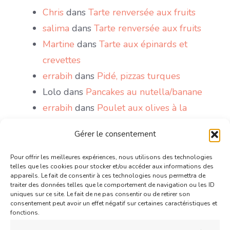
Chris
dans
Tarte renversée aux fruits
salima
dans
Tarte renversée aux fruits
Martine
dans
Tarte aux épinards et
crevettes
errabih
dans
Pidé, pizzas turques
Lolo
dans
Pancakes au nutella/banane
errabih
dans
Poulet aux olives à la
marocaine
Gérer le consentement
Sakri
dans
Le Mont Blanc, gâteau antillais
wattoote
dans
Gaufres comme à la fête
Pour offrir les meilleures expériences, nous utilisons des technologies
telles que les cookies pour stocker et/ou accéder aux informations des
foraine
appareils. Le fait de consentir à ces technologies nous permettra de
traiter des données telles que le comportement de navigation ou les ID
Chris
dans
Mini tartelettes aux chocolat
uniques sur ce site. Le fait de ne pas consentir ou de retirer son
et confiture de lait caramélisé
consentement peut avoir un effet négatif sur certaines caractéristiques et
fonctions.
Couzina
dans
Mini tartelettes aux