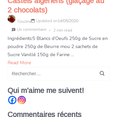
Castels algériens (glaçage au
2 chocolats)
Updated on
14/05/2020
Couzina
sur
Un commentaire
2 min read
Castels
Ingrédients:5 Blancs d’Oeufs 250g de Sucre en
algériens
poudre 250g de Beurre mou 2 sachets de
(glaçage
Sucre Vanillé 150g de Farine …
au
Read More
Rechercher :
2
chocolats)
Qui m’aime me suivent!
Commentaires récents