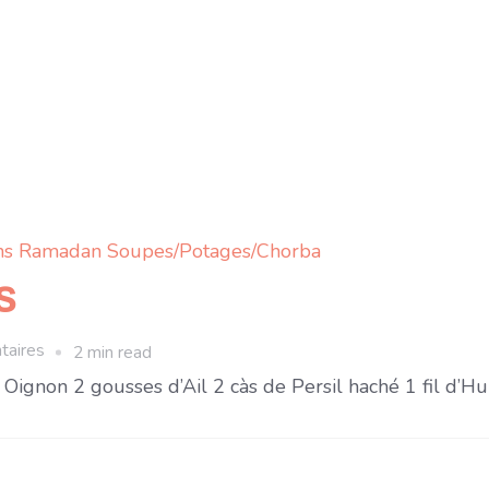
ns
Ramadan
Soupes/Potages/Chorba
s
sur
taires
2 min read
Chorba
Oignon 2 gousses d’Ail 2 càs de Persil haché 1 fil d’Hu
aux
crevettes