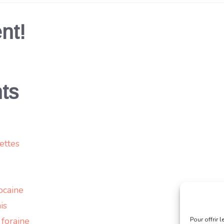
nt!
ts
ettes
ocaine
is
 foraine
Pour offrir 