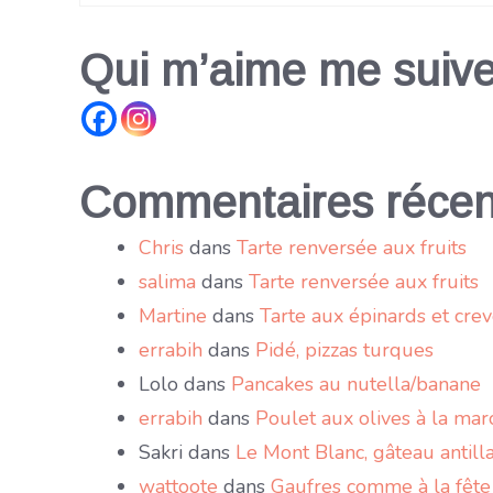
Qui m’aime me suive
Commentaires récen
Chris
dans
Tarte renversée aux fruits
salima
dans
Tarte renversée aux fruits
Martine
dans
Tarte aux épinards et crev
errabih
dans
Pidé, pizzas turques
Lolo
dans
Pancakes au nutella/banane
errabih
dans
Poulet aux olives à la mar
Sakri
dans
Le Mont Blanc, gâteau antilla
wattoote
dans
Gaufres comme à la fête