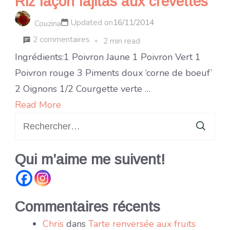
Riz façon fajitas aux crevettes
Updated on
16/11/2014
Couzina
sur
2 commentaires
2 min read
Riz
Ingrédients:1 Poivron Jaune 1 Poivron Vert 1
façon
Poivron rouge 3 Piments doux ‘corne de boeuf’
fajitas
2 Oignons 1/2 Courgette verte …
aux
Read More
Rechercher :
crevettes
Qui m’aime me suivent!
Commentaires récents
Chris
dans
Tarte renversée aux fruits