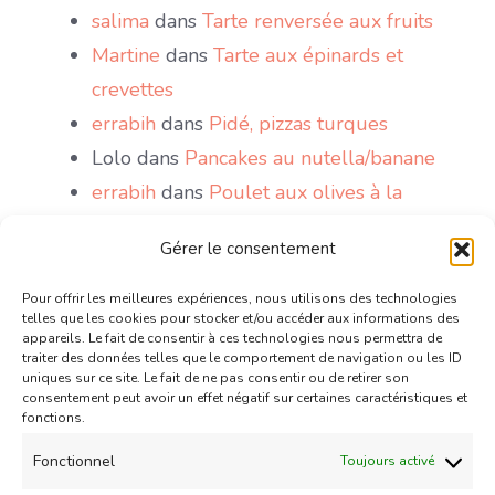
salima
dans
Tarte renversée aux fruits
Martine
dans
Tarte aux épinards et
crevettes
errabih
dans
Pidé, pizzas turques
Lolo
dans
Pancakes au nutella/banane
errabih
dans
Poulet aux olives à la
marocaine
Gérer le consentement
Sakri
dans
Le Mont Blanc, gâteau antillais
wattoote
dans
Gaufres comme à la fête
Pour offrir les meilleures expériences, nous utilisons des technologies
telles que les cookies pour stocker et/ou accéder aux informations des
foraine
appareils. Le fait de consentir à ces technologies nous permettra de
traiter des données telles que le comportement de navigation ou les ID
Chris
dans
Mini tartelettes aux chocolat
uniques sur ce site. Le fait de ne pas consentir ou de retirer son
et confiture de lait caramélisé
consentement peut avoir un effet négatif sur certaines caractéristiques et
fonctions.
Couzina
dans
Mini tartelettes aux
Fonctionnel
Toujours activé
chocolat et confiture de lait caramélisé