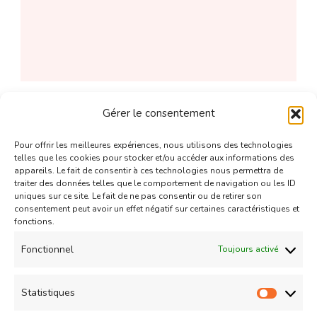
Gérer le consentement
Desserts
Gâteau
Pour offrir les meilleures expériences, nous utilisons des technologies
Mini milles-feuilles à la fraise
telles que les cookies pour stocker et/ou accéder aux informations des
Updated on
10/05/2011
appareils. Le fait de consentir à ces technologies nous permettra de
traiter des données telles que le comportement de navigation ou les ID
uniques sur ce site. Le fait de ne pas consentir ou de retirer son
consentement peut avoir un effet négatif sur certaines caractéristiques et
fonctions.
Fonctionnel
Toujours activé
Desserts
Statistiques
The Tea-ramisu
Statist