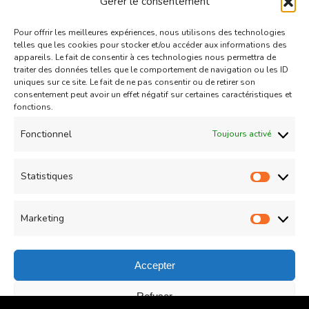
Gérer le consentement
Sakri
dans
Le Mont Blanc, gâteau antillais
wattoote
dans
Gaufres comme à la fête
Pour offrir les meilleures expériences, nous utilisons des technologies
telles que les cookies pour stocker et/ou accéder aux informations des
foraine
appareils. Le fait de consentir à ces technologies nous permettra de
traiter des données telles que le comportement de navigation ou les ID
Chris
dans
Mini tartelettes aux chocolat
uniques sur ce site. Le fait de ne pas consentir ou de retirer son
et confiture de lait caramélisé
consentement peut avoir un effet négatif sur certaines caractéristiques et
fonctions.
Couzina
dans
Mini tartelettes aux
Fonctionnel
Toujours activé
chocolat et confiture de lait caramélisé
Politique de confidentialité
Statistiques
Statist
Contact
Marketing
Market
Accepter
© Copyright 2026
COUZINA.fr : Cuisine du Monde
. All
Refuser