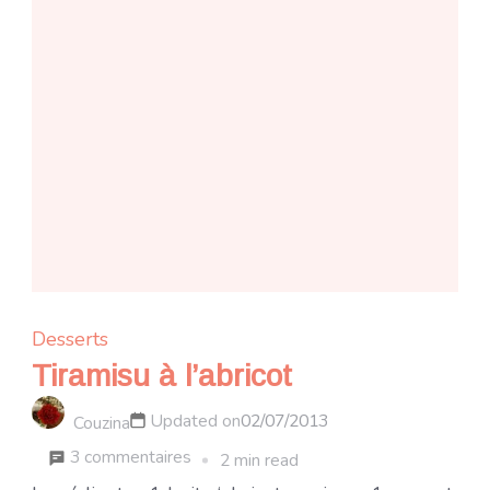
Desserts
Tiramisu à l’abricot
Updated on
02/07/2013
Couzina
sur
3 commentaires
2 min read