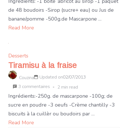
Tiramisu
Ingrédients: -1 boite ‘abricot au sirop -1 paquet
à
de 48 boudoirs -Sirop (sucre+ eau) ou Jus de
l’abricot
banane/pomme -500g.de Mascarpone …
Read More
Desserts
Tiramisu à la fraise
Updated on
02/07/2013
Couzina
sur
3 commentaires
2 min read
Tiramisu
Ingrédients:-250g. de mascarpone -100g; de
à
sucre en poudre -3 oeufs -Crème chantilly -3
la
biscuits à la cuillèr ou boudoirs par …
fraise
Read More