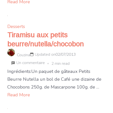
Read More
Desserts
Tiramisu aux petits
beurre/nutella/chocobon
Updated on
02/07/2013
Couzina
sur
Un commentaire
2 min read
Tiramisu
Ingrédients:Un paquet de gâteaux Petits
aux
Beurre Nutella un bol de Café une dizaine de
petits
Chocobons 250g. de Mascarpone 100g. de …
beurre/nutella/chocobon
Read More