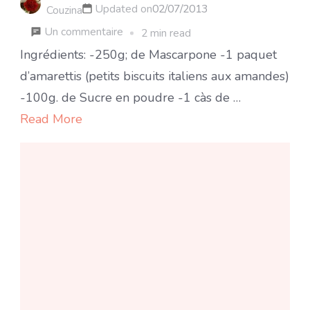
Updated on
02/07/2013
Couzina
sur
Un commentaire
2 min read
Tiramisu
Ingrédients: -250g; de Mascarpone -1 paquet
au
d’amarettis (petits biscuits italiens aux amandes)
café
-100g. de Sucre en poudre -1 càs de …
et
Read More
aux
amarettis