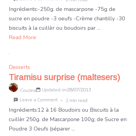
Tiramisu
Ingrédients:-250g. de mascarpone -75g de
aux
sucre en poudre -3 oeufs -Crème chantilly -30
fraises
biscuits à la cuillèr ou boudoirs par …
et
Read More
au
sirop
de
Desserts
violette
Tiramisu surprise (maltesers)
Updated on
28/07/2013
Couzina
on
Leave a Comment
2 min read
Tiramisu
Ingrédients:12 à 16 Boudoirs ou Biscuits à la
surprise
cuillèr 250g. de Mascarpone 100g; de Sucre en
(maltesers)
Poudre 3 Oeufs (séparer …