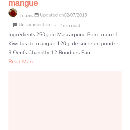
mangue
Updated on
02/07/2013
Couzina
sur
Un commentaire
2 min read
Tiramisu
Ingrédients:250g.de Mascarpone Poire mure 1
à
Kiwi Jus de mangue 120g. de sucre en poudre
la
3 Oeufs Chantilly 12 Boudoirs Eau …
poire
Read More
et
au
jus
de
mangue