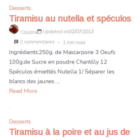
Desserts
Tiramisu au nutella et spéculos
Updated on
02/07/2013
Couzina
sur
2 commentaires
1 min read
Tiramisu
Ingrédients:250g. de Mascarpone 3 Oeufs
au
100g.de Sucre en poudre Chantilly 12
nutella
Spéculos émiettés Nutella 1/ Séparer les
et
blancs des jaunes. …
spéculos
Read More
Desserts
Tiramisu à la poire et au jus de