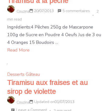
Tiramisu à la pêche
sur
5 commentaires
20/07/2013
Couzina
2
Tiramisu
min read
à
Ingrédients:4 Pêches 250g de Mascarpone
la
100g de Sucre en Poudre 4 Oeufs Jus de 3 ou
pêche
4 Oranges 15 Boudoirs …
Read More
Desserts
Gâteau
Tiramisu aux fraises et au
sirop de violette
Updated on
01/07/2013
Couzina
on
Leave a Comment
2 min read