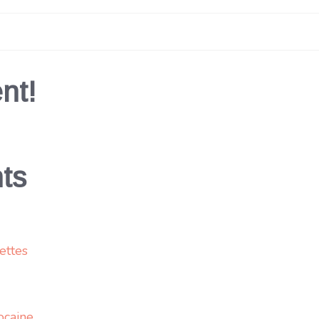
nt!
ts
ettes
ocaine