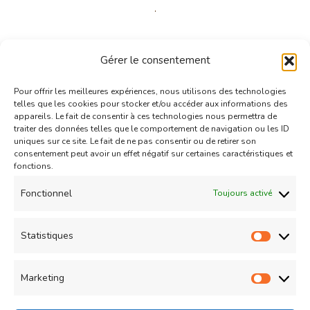
Desserts
Gérer le consentement
Glace à la fraise maison onctueuse (avec
Pour offrir les meilleures expériences, nous utilisons des technologies
sorbetière)
telles que les cookies pour stocker et/ou accéder aux informations des
Updated on
08/05/2014
appareils. Le fait de consentir à ces technologies nous permettra de
traiter des données telles que le comportement de navigation ou les ID
uniques sur ce site. Le fait de ne pas consentir ou de retirer son
consentement peut avoir un effet négatif sur certaines caractéristiques et
fonctions.
Fonctionnel
Toujours activé
Desserts
Statistiques
Dessert de fraises
Statist
Updated on
03/07/2014
Marketing
Market