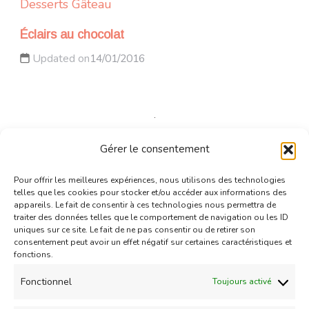
Desserts
Gâteau
Éclairs au chocolat
Updated on
14/01/2016
Gérer le consentement
Gâteau
Pour offrir les meilleures expériences, nous utilisons des technologies
Show des chocos!!!
telles que les cookies pour stocker et/ou accéder aux informations des
Updated on
09/08/2016
appareils. Le fait de consentir à ces technologies nous permettra de
traiter des données telles que le comportement de navigation ou les ID
uniques sur ce site. Le fait de ne pas consentir ou de retirer son
consentement peut avoir un effet négatif sur certaines caractéristiques et
fonctions.
Fonctionnel
Toujours activé
Gâteau